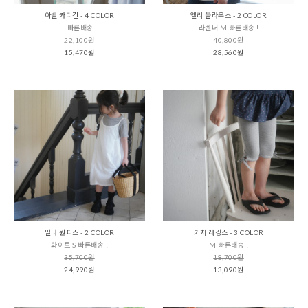
아벨 카디건 - 4 COLOR
엘리 블라우스 - 2 COLOR
L 빠른배송 !
라벤더 M 빠른배송 !
22,100원
40,800원
15,470원
28,560원
밀라 원피스 - 2 COLOR
키치 레깅스 - 3 COLOR
화이트 S 빠른배송 !
M 빠른배송 !
35,700원
18,700원
24,990원
13,090원