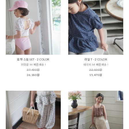
로하 스윔 SET - 2 COLOR
라일 T - 2 COLOR
브라운 M 빠른배송 !
네이비 M 빠른배송 !
37,400원
22,100원
26,180원
15,470원