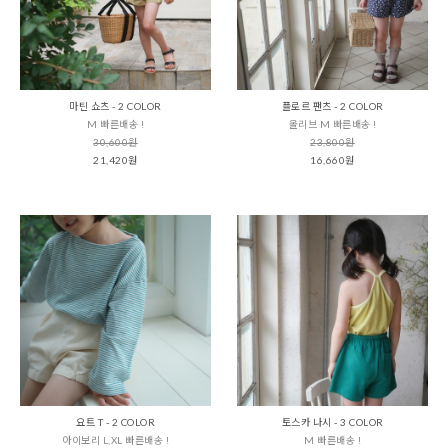
마틴 쇼츠 - 2 COLOR
플로르 팬츠 - 2 COLOR
M 빠른배송 !
올리브 M 빠른배송 !
30,600원
23,800원
21,420원
16,660원
요트 T - 2 COLOR
토스카 나시 - 3 COLOR
아이보리 L,XL 빠른배송 !
M 빠른배송 !