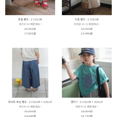
프릴 팬츠 - 2 COLOR
키튼 팬츠 - 2 COLOR
네이비 M 빠른배송 !
브라운 M,JS 빠른배송 !
25,500원
35,700원
17,850원
24,990원
라이트 데님 팬츠 - 2 COLOR + ADULT
앤더 T - 2 COLOR + ADULT
네이비 M 빠른배송 !
메란지 M 빠른배송 !
35,200원
15,300원
24,640원
10,710원