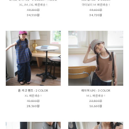
XL,JM,JXL 빠른배송 !
아이보리 M 빠른배송 !
49,300원
49,600원
34,510원
34,720원
론 카고 팬츠 - 2 COLOR
레이어 나시 - 3 COLOR
XL 빠른배송 !
M,L 빠른배송 !
40,800원
23,800원
28,560원
16,660원