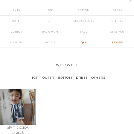
BY IN
TOP
BOTTOM
DRESS
OUTER
SET
SHOES&SOCKS
OTHERS
JUNIOR
BABY&MOM
SALE
ONLY YOU
OFFLINE
NOTICE
Q&A
REVIEW
WE LOVE IT
TOP
OUTER
BOTTOM
DRESS
OTHERS
브아 T - 2 COLOR
14,280원