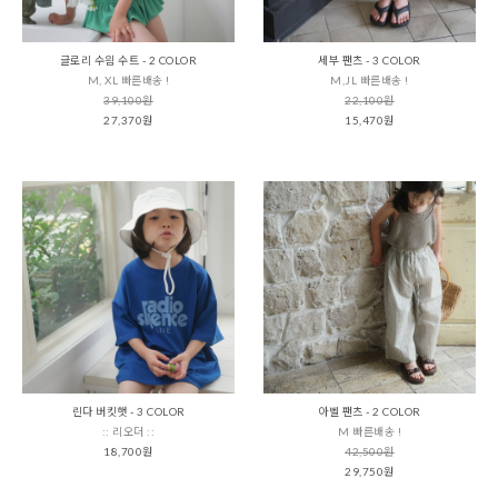
글로리 수읨 수트 - 2 COLOR
세부 팬츠 - 3 COLOR
M, XL 빠른배송 !
M,JL 빠른배송 !
39,100원
22,100원
27,370원
15,470원
린다 버킷햇 - 3 COLOR
아벨 팬츠 - 2 COLOR
:: 리오더 ::
M 빠른배송 !
18,700원
42,500원
29,750원