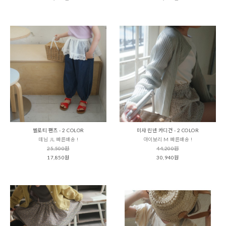
벨로티 팬츠 - 2 COLOR
미샤 린넨 카디건 - 2 COLOR
데님 JL 빠른배송 !
아이보리 M 빠른배송 !
25,500원
44,200원
17,850원
30,940원