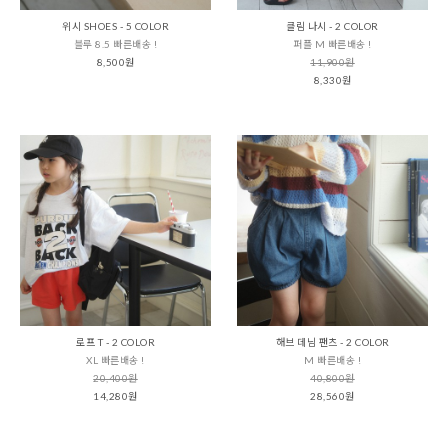
위시 SHOES - 5 COLOR
클림 나시 - 2 COLOR
블루 8.5 빠른배송 !
퍼플 M 빠른배송 !
8,500원
11,900원
8,330원
로프 T - 2 COLOR
해브 데님 팬츠 - 2 COLOR
XL 빠른배송 !
M 빠른배송 !
20,400원
40,800원
14,280원
28,560원