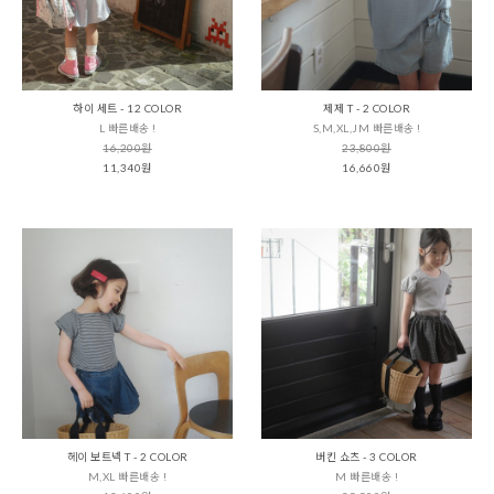
하이 세트 - 12 COLOR
제제 T - 2 COLOR
L 빠른배송 !
S,M,XL,JM 빠른배송 !
16,200원
23,800원
11,340원
16,660원
헤이 보트넥 T - 2 COLOR
버킨 쇼츠 - 3 COLOR
M,XL 빠른배송 !
M 빠른배송 !