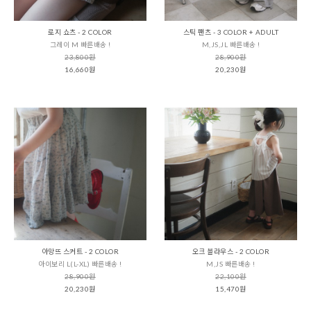
로지 쇼츠 - 2 COLOR
스틱 팬츠 - 3 COLOR + ADULT
그레이 M 빠른배송 !
M,JS,JL 빠른배송 !
23,800원
28,900원
16,660원
20,230원
아망뜨 스커트 - 2 COLOR
오크 블라우스 - 2 COLOR
아이보리 L(L-XL) 빠른배송 !
M,JS 빠른배송 !
28,900원
22,100원
20,230원
15,470원