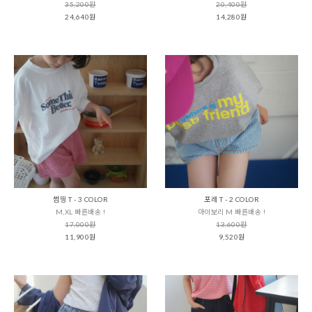
35,200원
20,400원
24,640원
14,280원
썸띵 T - 3 COLOR
포레 T - 2 COLOR
M,XL 빠른배송 !
아이보리 M 빠른배송 !
17,000원
13,600원
11,900원
9,520원