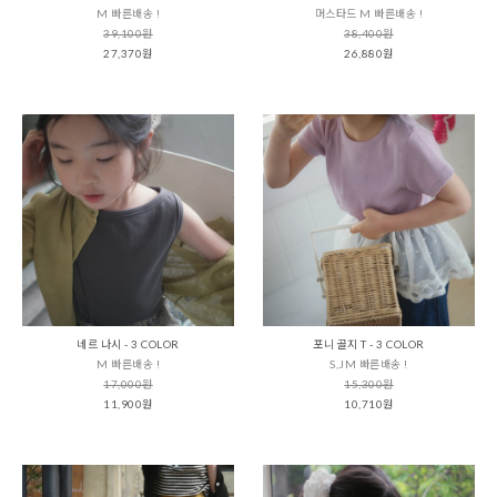
M 빠른배송 !
머스타드 M 빠른배송 !
39,100원
38,400원
27,370원
26,880원
네르 나시 - 3 COLOR
포니 골지 T - 3 COLOR
M 빠른배송 !
S,JM 빠른배송 !
17,000원
15,300원
11,900원
10,710원