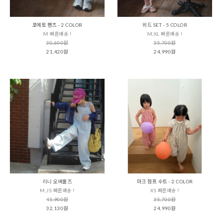
포에토 팬츠 - 2 COLOR
위드 SET - 5 COLOR
M 빠른배송 !
M,XL 빠른배송 !
30,600원
35,700원
21,420원
24,990원
리니 오버롤즈
마크 점프 수트 - 2 COLOR
M,JS 빠른배송 !
XS 빠른배송 !
45,900원
35,700원
32,130원
24,990원