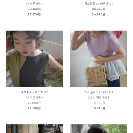
M 빠른배송 !
머스타드 M 빠른배송 !
39,100원
38,400원
27,370원
26,880원
네르 나시 - 3 COLOR
포니 골지 T - 3 COLOR
M 빠른배송 !
S,JM 빠른배송 !
17,000원
15,300원
11,900원
10,710원