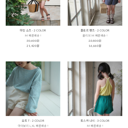
마틴 쇼츠 - 2 COLOR
플로르 팬츠 - 2 COLOR
M 빠른배송 !
올리브 M 빠른배송 !
30,600원
23,800원
21,420원
16,660원
요트 T - 2 COLOR
토스카 나시 - 3 COLOR
아이보리 L,XL 빠른배송 !
M 빠른배송 !