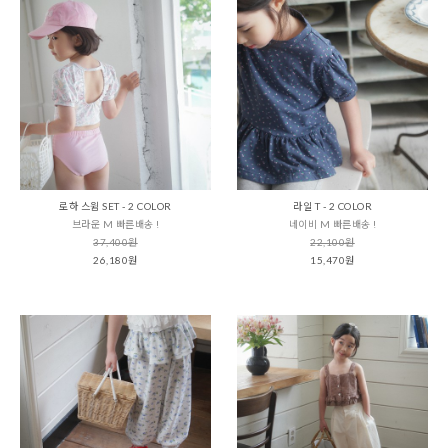
로하 스윔 SET - 2 COLOR
라일 T - 2 COLOR
브라운 M 빠른배송 !
네이비 M 빠른배송 !
37,400원
22,100원
26,180원
15,470원