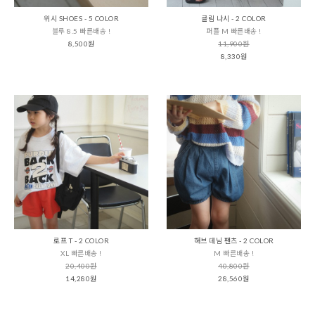
위시 SHOES - 5 COLOR
클림 나시 - 2 COLOR
블루 8.5 빠른배송 !
퍼플 M 빠른배송 !
8,500원
11,900원
8,330원
로프 T - 2 COLOR
해브 데님 팬츠 - 2 COLOR
XL 빠른배송 !
M 빠른배송 !
20,400원
40,800원
14,280원
28,560원