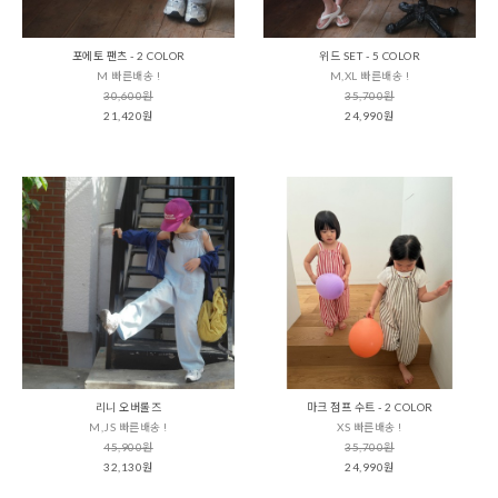
포에토 팬츠 - 2 COLOR
위드 SET - 5 COLOR
M 빠른배송 !
M,XL 빠른배송 !
30,600원
35,700원
21,420원
24,990원
리니 오버롤즈
마크 점프 수트 - 2 COLOR
M,JS 빠른배송 !
XS 빠른배송 !
45,900원
35,700원
32,130원
24,990원