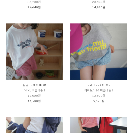
35,200원
20,400원
24,640원
14,280원
썸띵 T - 3 COLOR
포레 T - 2 COLOR
M,XL 빠른배송 !
아이보리 M 빠른배송 !
17,000원
13,600원
11,900원
9,520원