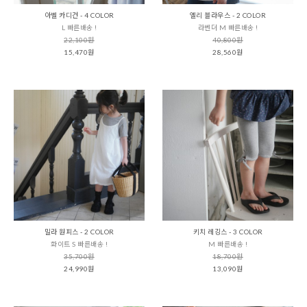
아벨 카디건 - 4 COLOR
엘리 블라우스 - 2 COLOR
L 빠른배송 !
라벤더 M 빠른배송 !
22,100원
40,800원
15,470원
28,560원
밀라 원피스 - 2 COLOR
키치 레깅스 - 3 COLOR
화이트 S 빠른배송 !
M 빠른배송 !
35,700원
18,700원
24,990원
13,090원