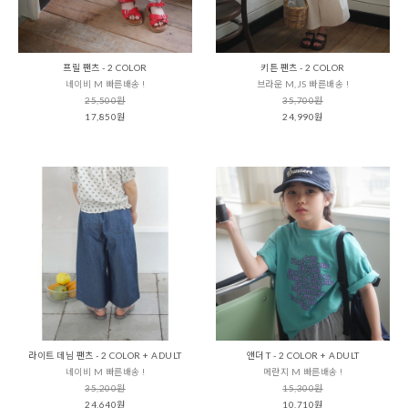
프릴 팬츠 - 2 COLOR
키튼 팬츠 - 2 COLOR
네이비 M 빠른배송 !
브라운 M,JS 빠른배송 !
25,500원
35,700원
17,850원
24,990원
라이트 데님 팬츠 - 2 COLOR + ADULT
앤더 T - 2 COLOR + ADULT
네이비 M 빠른배송 !
메란지 M 빠른배송 !
35,200원
15,300원
24,640원
10,710원