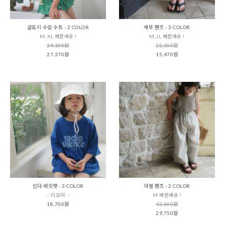
글로리 수읨 수트 - 2 COLOR
세부 팬츠 - 3 COLOR
M, XL 빠른배송 !
M,JL 빠른배송 !
39,100원
22,100원
27,370원
15,470원
린다 버킷햇 - 3 COLOR
아벨 팬츠 - 2 COLOR
:: 리오더 ::
M 빠른배송 !
18,700원
42,500원
29,750원