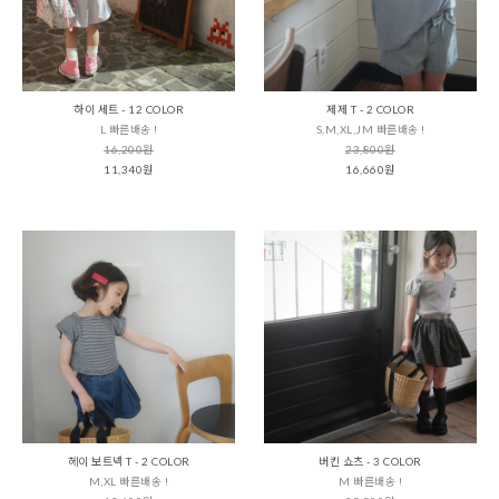
하이 세트 - 12 COLOR
제제 T - 2 COLOR
L 빠른배송 !
S,M,XL,JM 빠른배송 !
16,200원
23,800원
11,340원
16,660원
헤이 보트넥 T - 2 COLOR
버킨 쇼츠 - 3 COLOR
M,XL 빠른배송 !
M 빠른배송 !