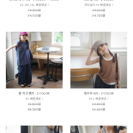
XL,JM,JXL 빠른배송 !
아이보리 M 빠른배송 !
49,300원
49,600원
34,510원
34,720원
론 카고 팬츠 - 2 COLOR
레이어 나시 - 3 COLOR
XL 빠른배송 !
M,L 빠른배송 !
40,800원
23,800원
28,560원
16,660원