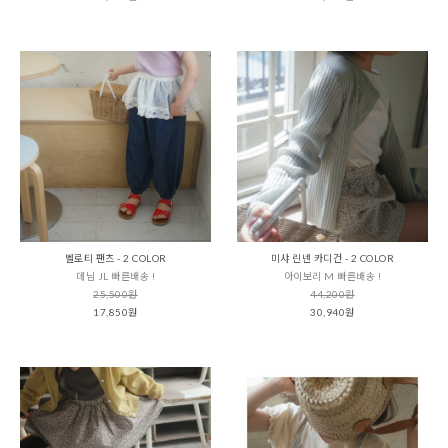
벨로티 팬츠 - 2 COLOR
미샤 린넨 카디건 - 2 COLOR
데님 JL 빠른배송 !
아이보리 M 빠른배송 !
25,500원
44,200원
17,850원
30,940원