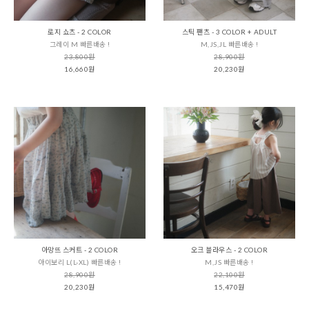
로지 쇼츠 - 2 COLOR
스틱 팬츠 - 3 COLOR + ADULT
그레이 M 빠른배송 !
M,JS,JL 빠른배송 !
23,800원
28,900원
16,660원
20,230원
아망뜨 스커트 - 2 COLOR
오크 블라우스 - 2 COLOR
아이보리 L(L-XL) 빠른배송 !
M,JS 빠른배송 !
28,900원
22,100원
20,230원
15,470원