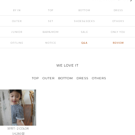
BY IN
TOP
BOTTOM
DRESS
OUTER
SET
SHOES&SOCKS
OTHERS
JUNIOR
BABY&MOM
SALE
ONLY YOU
OFFLINE
NOTICE
Q&A
REVIEW
WE LOVE IT
TOP
OUTER
BOTTOM
DRESS
OTHERS
브아 T - 2 COLOR
14,280원