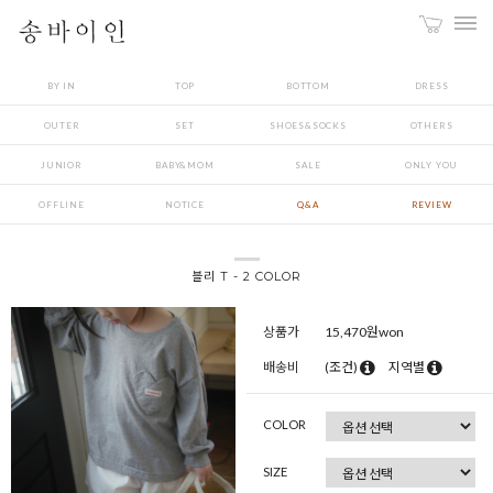
BY IN
TOP
BOTTOM
DRESS
OUTER
SET
SHOES&SOCKS
OTHERS
JUNIOR
BABY&MOM
SALE
ONLY YOU
OFFLINE
NOTICE
Q&A
REVIEW
블리 T - 2 COLOR
상품가
15,470
원won
배송비
(조건)
지역별
COLOR
SIZE