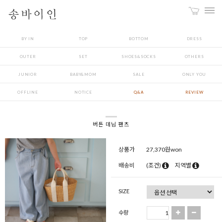
BY IN
TOP
BOTTOM
DRESS
OUTER
SET
SHOES&SOCKS
OTHERS
JUNIOR
BABY&MOM
SALE
ONLY YOU
OFFLINE
NOTICE
Q&A
REVIEW
버튼 데님 팬츠
상품가
27,370
원won
배송비
(조건)
지역별
SIZE
수량