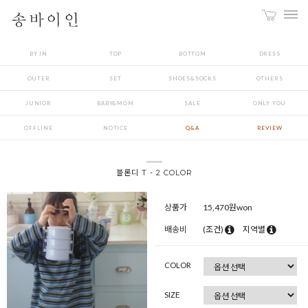
BY IN
TOP
BOTTOM
DRESS
OUTER
SET
SHOES&SOCKS
OTHERS
JUNIOR
BABY&MOM
SALE
ONLY YOU
OFFLINE
NOTICE
Q&A
REVIEW
블론디 T - 2 COLOR
상품가
15,470
원won
배송비
(조건)
지역별
COLOR
SIZE