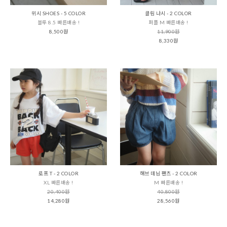
위시 SHOES - 5 COLOR
클림 나시 - 2 COLOR
블루 8.5 빠른배송 !
퍼플 M 빠른배송 !
8,500원
11,900원
8,330원
로프 T - 2 COLOR
해브 데님 팬츠 - 2 COLOR
XL 빠른배송 !
M 빠른배송 !
20,400원
40,800원
14,280원
28,560원