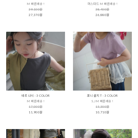
M 빠른배송 !
머스타드 M 빠른배송 !
39,100원
38,400원
27,370원
26,880원
네르 나시 - 3 COLOR
포니 골지 T - 3 COLOR
M 빠른배송 !
S,JM 빠른배송 !
17,000원
15,300원
11,900원
10,710원