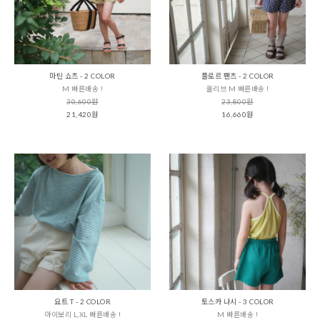
마틴 쇼츠 - 2 COLOR
플로르 팬츠 - 2 COLOR
M 빠른배송 !
올리브 M 빠른배송 !
30,600원
23,800원
21,420원
16,660원
요트 T - 2 COLOR
토스카 나시 - 3 COLOR
아이보리 L,XL 빠른배송 !
M 빠른배송 !