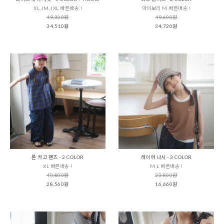
XL,JM,JXL 빠른배송 !
아이보리 M 빠른배송 !
49,300원
49,600원
34,510원
34,720원
론 카고 팬츠 - 2 COLOR
레이어 나시 - 3 COLOR
XL 빠른배송 !
M,L 빠른배송 !
40,800원
23,800원
28,560원
16,660원