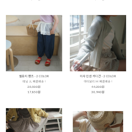
벨로티 팬츠 - 2 COLOR
미샤 린넨 카디건 - 2 COLOR
데님 JL 빠른배송 !
아이보리 M 빠른배송 !
25,500원
44,200원
17,850원
30,940원