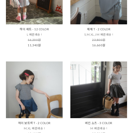
하이 세트 - 12 COLOR
제제 T - 2 COLOR
L 빠른배송 !
S,M,XL,JM 빠른배송 !
16,200원
23,800원
11,340원
16,660원
헤이 보트넥 T - 2 COLOR
버킨 쇼츠 - 3 COLOR
M,XL 빠른배송 !
M 빠른배송 !