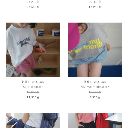
35,200원
20,400원
24,640원
14,280원
썸띵 T - 3 COLOR
포레 T - 2 COLOR
M,XL 빠른배송 !
아이보리 M 빠른배송 !
17,000원
13,600원
11,900원
9,520원