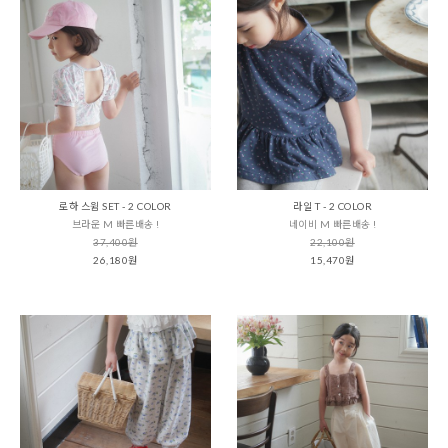
로하 스윔 SET - 2 COLOR
라일 T - 2 COLOR
브라운 M 빠른배송 !
네이비 M 빠른배송 !
37,400원
22,100원
26,180원
15,470원