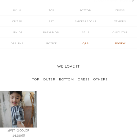
BY IN
TOP
BOTTOM
DRESS
OUTER
SET
SHOES&SOCKS
OTHERS
JUNIOR
BABY&MOM
SALE
ONLY YOU
OFFLINE
NOTICE
Q&A
REVIEW
WE LOVE IT
TOP
OUTER
BOTTOM
DRESS
OTHERS
브아 T - 2 COLOR
14,280원