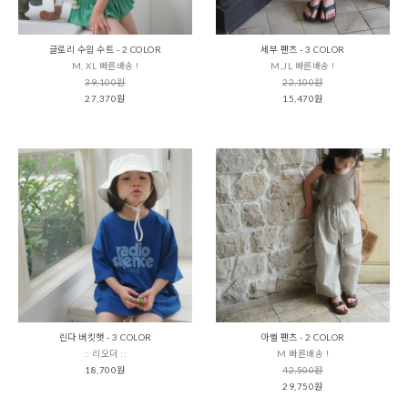
글로리 수읨 수트 - 2 COLOR
세부 팬츠 - 3 COLOR
M, XL 빠른배송 !
M,JL 빠른배송 !
39,100원
22,100원
27,370원
15,470원
린다 버킷햇 - 3 COLOR
아벨 팬츠 - 2 COLOR
:: 리오더 ::
M 빠른배송 !
18,700원
42,500원
29,750원