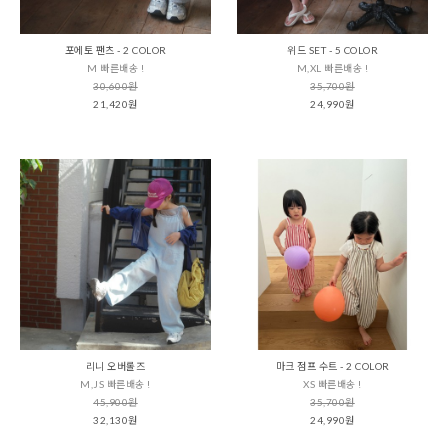
포에토 팬츠 - 2 COLOR
위드 SET - 5 COLOR
M 빠른배송 !
M,XL 빠른배송 !
30,600원
35,700원
21,420원
24,990원
리니 오버롤즈
마크 점프 수트 - 2 COLOR
M,JS 빠른배송 !
XS 빠른배송 !
45,900원
35,700원
32,130원
24,990원