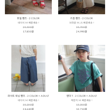
프릴 팬츠 - 2 COLOR
키튼 팬츠 - 2 COLOR
네이비 M 빠른배송 !
브라운 M,JS 빠른배송 !
25,500원
35,700원
17,850원
24,990원
라이트 데님 팬츠 - 2 COLOR + ADULT
앤더 T - 2 COLOR + ADULT
네이비 M 빠른배송 !
메란지 M 빠른배송 !
35,200원
15,300원
24,640원
10,710원