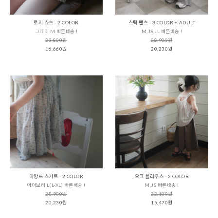
로지 쇼츠 - 2 COLOR
스틱 팬츠 - 3 COLOR + ADULT
그레이 M 빠른배송 !
M,JS,JL 빠른배송 !
23,800원
28,900원
16,660원
20,230원
아망뜨 스커트 - 2 COLOR
오크 블라우스 - 2 COLOR
아이보리 L(L-XL) 빠른배송 !
M,JS 빠른배송 !
28,900원
22,100원
20,230원
15,470원