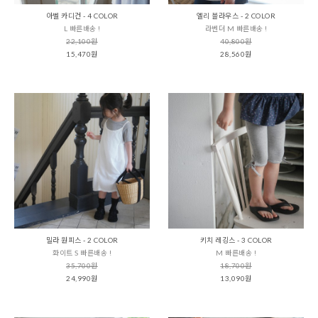
아벨 카디건 - 4 COLOR
엘리 블라우스 - 2 COLOR
L 빠른배송 !
라벤더 M 빠른배송 !
22,100원
40,800원
15,470원
28,560원
밀라 원피스 - 2 COLOR
키치 레깅스 - 3 COLOR
화이트 S 빠른배송 !
M 빠른배송 !
35,700원
18,700원
24,990원
13,090원