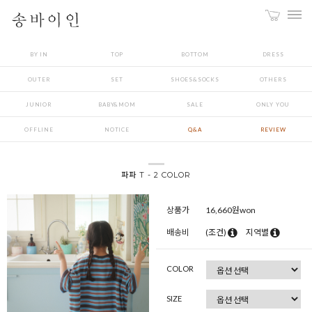
BY IN
TOP
BOTTOM
DRESS
OUTER
SET
SHOES&SOCKS
OTHERS
JUNIOR
BABY&MOM
SALE
ONLY YOU
OFFLINE
NOTICE
Q&A
REVIEW
파파 T - 2 COLOR
상품가
16,660
원won
배송비
(조건)
지역별
COLOR
SIZE