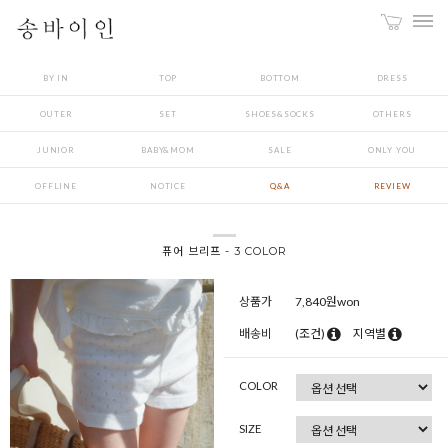
BY IN
TOP
BOTTOM
DRESS
OUTER
SET
SHOES&SOCKS
OTHERS
JUNIOR
BABY&MOM
SALE
ONLY YOU
OFFLINE
NOTICE
Q&A
REVIEW
퓨어 브리프 - 3 COLOR
상품가
7,840
원won
배송비
(조건)
지역별
COLOR
SIZE