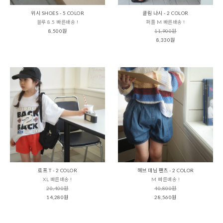
위시 SHOES - 5 COLOR
클림 나시 - 2 COLOR
블루 8.5 빠른배송 !
퍼플 M 빠른배송 !
8,500원
11,900원
8,330원
로프 T - 2 COLOR
해브 데님 팬츠 - 2 COLOR
XL 빠른배송 !
M 빠른배송 !
20,400원
40,800원
14,280원
28,560원