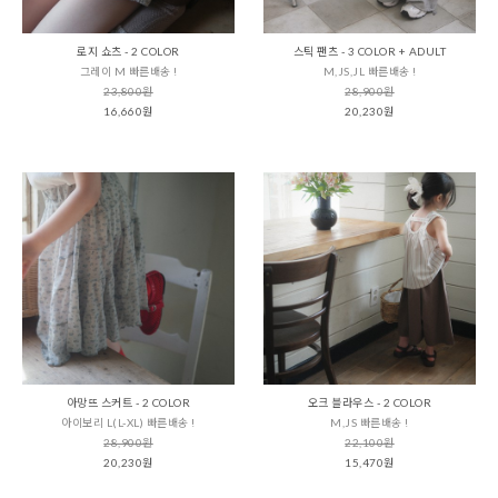
로지 쇼츠 - 2 COLOR
스틱 팬츠 - 3 COLOR + ADULT
그레이 M 빠른배송 !
M,JS,JL 빠른배송 !
23,800원
28,900원
16,660원
20,230원
아망뜨 스커트 - 2 COLOR
오크 블라우스 - 2 COLOR
아이보리 L(L-XL) 빠른배송 !
M,JS 빠른배송 !
28,900원
22,100원
20,230원
15,470원