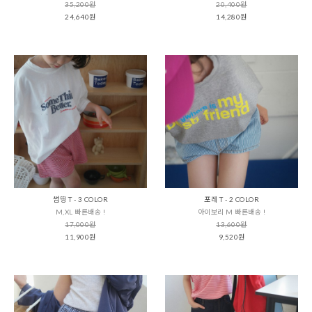
35,200원
20,400원
24,640원
14,280원
썸띵 T - 3 COLOR
포레 T - 2 COLOR
M,XL 빠른배송 !
아이보리 M 빠른배송 !
17,000원
13,600원
11,900원
9,520원