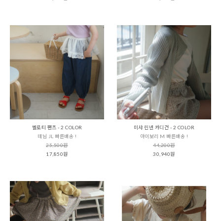
벨로티 팬츠 - 2 COLOR
미샤 린넨 카디건 - 2 COLOR
데님 JL 빠른배송 !
아이보리 M 빠른배송 !
25,500원
44,200원
17,850원
30,940원