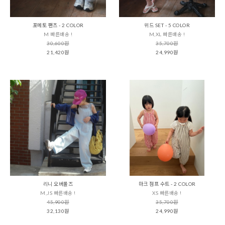
포에토 팬츠 - 2 COLOR
위드 SET - 5 COLOR
M 빠른배송 !
M,XL 빠른배송 !
30,600원
35,700원
21,420원
24,990원
리니 오버롤즈
마크 점프 수트 - 2 COLOR
M,JS 빠른배송 !
XS 빠른배송 !
45,900원
35,700원
32,130원
24,990원