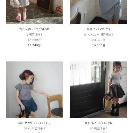
하이 세트 - 12 COLOR
제제 T - 2 COLOR
L 빠른배송 !
S,M,XL,JM 빠른배송 !
16,200원
23,800원
11,340원
16,660원
헤이 보트넥 T - 2 COLOR
버킨 쇼츠 - 3 COLOR
M,XL 빠른배송 !
M 빠른배송 !