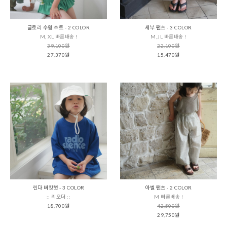
글로리 수읨 수트 - 2 COLOR
세부 팬츠 - 3 COLOR
M, XL 빠른배송 !
M,JL 빠른배송 !
39,100원
22,100원
27,370원
15,470원
린다 버킷햇 - 3 COLOR
아벨 팬츠 - 2 COLOR
:: 리오더 ::
M 빠른배송 !
18,700원
42,500원
29,750원