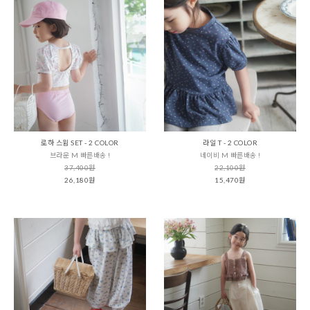
로하 스윔 SET - 2 COLOR
라일 T - 2 COLOR
브라운 M 빠른배송 !
네이비 M 빠른배송 !
37,400원
22,100원
26,180원
15,470원