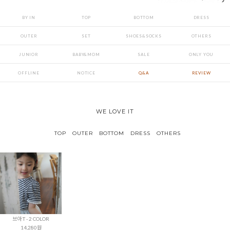
BY IN
TOP
BOTTOM
DRESS
OUTER
SET
SHOES&SOCKS
OTHERS
JUNIOR
BABY&MOM
SALE
ONLY YOU
OFFLINE
NOTICE
Q&A
REVIEW
WE LOVE IT
TOP
OUTER
BOTTOM
DRESS
OTHERS
브아 T - 2 COLOR
14,280원