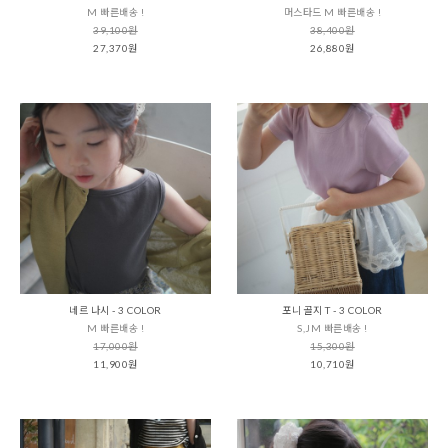
M 빠른배송 !
머스타드 M 빠른배송 !
39,100원
38,400원
27,370원
26,880원
네르 나시 - 3 COLOR
포니 골지 T - 3 COLOR
M 빠른배송 !
S,JM 빠른배송 !
17,000원
15,300원
11,900원
10,710원