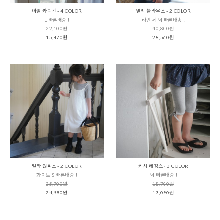
아벨 카디건 - 4 COLOR
엘리 블라우스 - 2 COLOR
L 빠른배송 !
라벤더 M 빠른배송 !
22,100원
40,800원
15,470원
28,560원
밀라 원피스 - 2 COLOR
키치 레깅스 - 3 COLOR
화이트 S 빠른배송 !
M 빠른배송 !
35,700원
18,700원
24,990원
13,090원