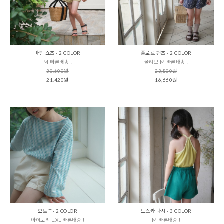
마틴 쇼츠 - 2 COLOR
플로르 팬츠 - 2 COLOR
M 빠른배송 !
올리브 M 빠른배송 !
30,600원
23,800원
21,420원
16,660원
요트 T - 2 COLOR
토스카 나시 - 3 COLOR
아이보리 L,XL 빠른배송 !
M 빠른배송 !