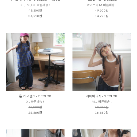
XL,JM,JXL 빠른배송 !
아이보리 M 빠른배송 !
49,300원
49,600원
34,510원
34,720원
론 카고 팬츠 - 2 COLOR
레이어 나시 - 3 COLOR
XL 빠른배송 !
M,L 빠른배송 !
40,800원
23,800원
28,560원
16,660원