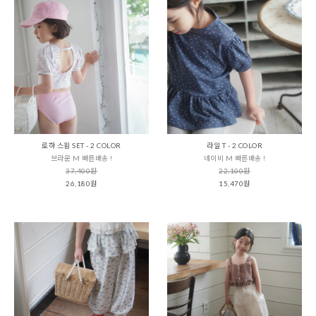
로하 스윔 SET - 2 COLOR
라일 T - 2 COLOR
브라운 M 빠른배송 !
네이비 M 빠른배송 !
37,400원
22,100원
26,180원
15,470원