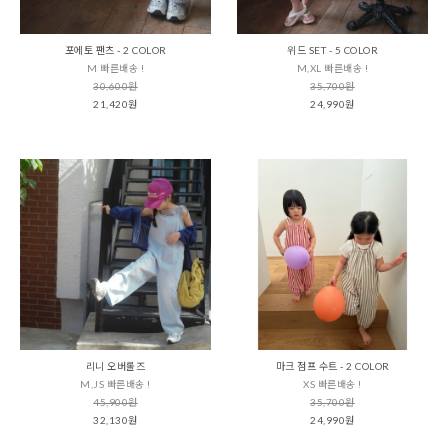
포에토 팬츠 - 2 COLOR
위드 SET - 5 COLOR
M 빠른배송 !
M,XL 빠른배송 !
30,600원
35,700원
21,420원
24,990원
리니 오버롤즈
마크 점프 수트 - 2 COLOR
M,JS 빠른배송 !
XS 빠른배송 !
45,900원
35,700원
32,130원
24,990원