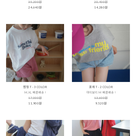
35,200원
20,400원
24,640원
14,280원
썸띵 T - 3 COLOR
포레 T - 2 COLOR
M,XL 빠른배송 !
아이보리 M 빠른배송 !
17,000원
13,600원
11,900원
9,520원