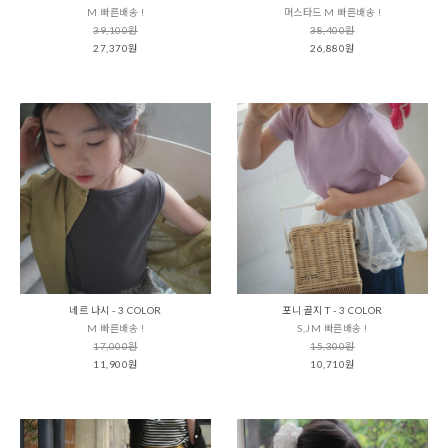
M 빠른배송 !
머스타드 M 빠른배송 !
39,100원
38,400원
27,370원
26,880원
네르 나시 - 3 COLOR
포니 골지 T - 3 COLOR
M 빠른배송 !
S,JM 빠른배송 !
17,000원
15,300원
11,900원
10,710원