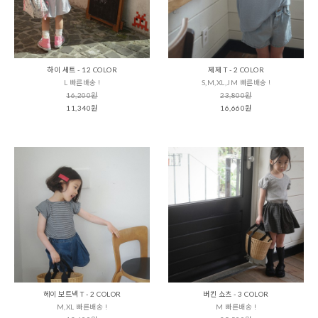
하이 세트 - 12 COLOR
제제 T - 2 COLOR
L 빠른배송 !
S,M,XL,JM 빠른배송 !
16,200원
23,800원
11,340원
16,660원
헤이 보트넥 T - 2 COLOR
버킨 쇼츠 - 3 COLOR
M,XL 빠른배송 !
M 빠른배송 !