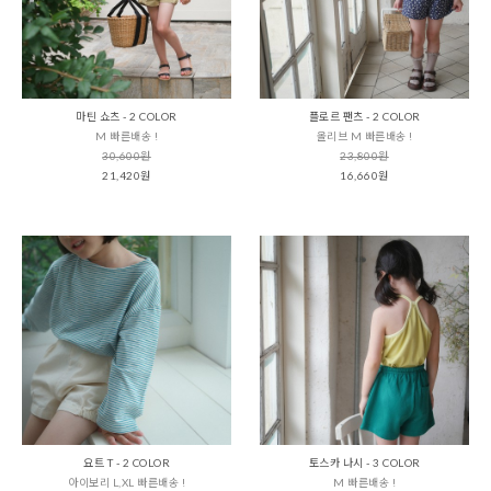
마틴 쇼츠 - 2 COLOR
플로르 팬츠 - 2 COLOR
M 빠른배송 !
올리브 M 빠른배송 !
30,600원
23,800원
21,420원
16,660원
요트 T - 2 COLOR
토스카 나시 - 3 COLOR
아이보리 L,XL 빠른배송 !
M 빠른배송 !