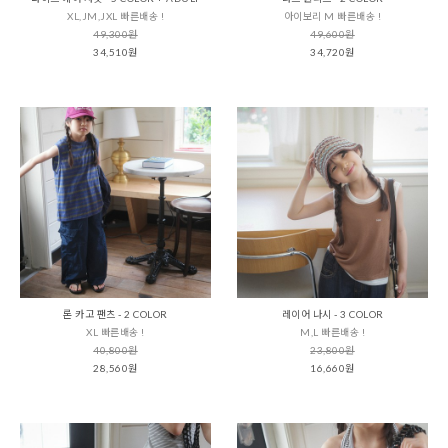
XL,JM,JXL 빠른배송 !
아이보리 M 빠른배송 !
49,300원
49,600원
34,510원
34,720원
론 카고 팬츠 - 2 COLOR
레이어 나시 - 3 COLOR
XL 빠른배송 !
M,L 빠른배송 !
40,800원
23,800원
28,560원
16,660원