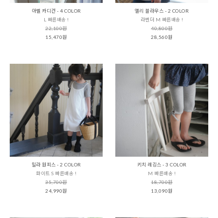
아벨 카디건 - 4 COLOR
엘리 블라우스 - 2 COLOR
L 빠른배송 !
라벤더 M 빠른배송 !
22,100원
40,800원
15,470원
28,560원
밀라 원피스 - 2 COLOR
키치 레깅스 - 3 COLOR
화이트 S 빠른배송 !
M 빠른배송 !
35,700원
18,700원
24,990원
13,090원