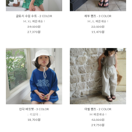
글로리 수읨 수트 - 2 COLOR
세부 팬츠 - 3 COLOR
M, XL 빠른배송 !
M,JL 빠른배송 !
39,100원
22,100원
27,370원
15,470원
린다 버킷햇 - 3 COLOR
아벨 팬츠 - 2 COLOR
:: 리오더 ::
M 빠른배송 !
18,700원
42,500원
29,750원