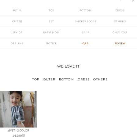
BY IN
TOP
BOTTOM
DRESS
OUTER
SET
SHOES&SOCKS
OTHERS
JUNIOR
BABY&MOM
SALE
ONLY YOU
OFFLINE
NOTICE
Q&A
REVIEW
WE LOVE IT
TOP
OUTER
BOTTOM
DRESS
OTHERS
브아 T - 2 COLOR
14,280원