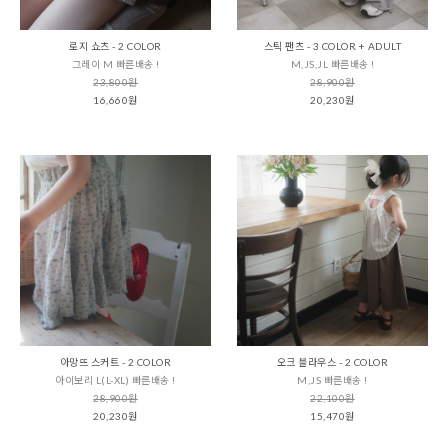
로지 쇼츠 - 2 COLOR
스틱 팬츠 - 3 COLOR + ADULT
그레이 M 빠른배송 !
M,JS,JL 빠른배송 !
23,800원
28,900원
16,660원
20,230원
아망뜨 스커트 - 2 COLOR
오크 블라우스 - 2 COLOR
아이보리 L(L-XL) 빠른배송 !
M,JS 빠른배송 !
28,900원
22,100원
20,230원
15,470원