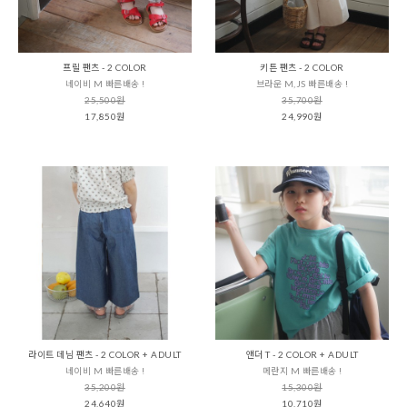
프릴 팬츠 - 2 COLOR
키튼 팬츠 - 2 COLOR
네이비 M 빠른배송 !
브라운 M,JS 빠른배송 !
25,500원
35,700원
17,850원
24,990원
라이트 데님 팬츠 - 2 COLOR + ADULT
앤더 T - 2 COLOR + ADULT
네이비 M 빠른배송 !
메란지 M 빠른배송 !
35,200원
15,300원
24,640원
10,710원