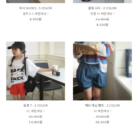
위시 SHOES - 5 COLOR
클림 나시 - 2 COLOR
블루 8.5 빠른배송 !
퍼플 M 빠른배송 !
8,500원
11,900원
8,330원
로프 T - 2 COLOR
해브 데님 팬츠 - 2 COLOR
XL 빠른배송 !
M 빠른배송 !
20,400원
40,800원
14,280원
28,560원