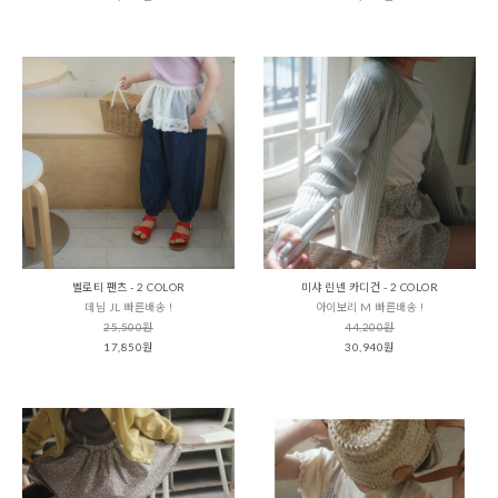
벨로티 팬츠 - 2 COLOR
미샤 린넨 카디건 - 2 COLOR
데님 JL 빠른배송 !
아이보리 M 빠른배송 !
25,500원
44,200원
17,850원
30,940원