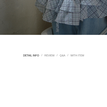
/
/
/
DETAIL INFO
REVIEW
Q&A
WITH ITEM