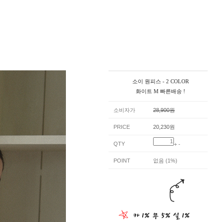
소이 원피스 - 2 COLOR
화이트 M 빠른배송 !
소비자가
28,900원
PRICE
20,230원
QTY
+
-
POINT
없음 (1%)