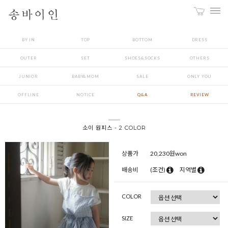
BY IN
TOP
BOTTOM
DRESS
OUTER
SET
SHOES&SOCKS
OTHERS
JUNIOR
BABY&MOM
SALE
ONLY YOU
OFFLINE
NOTICE
Q&A
REVIEW
소이 원피스 - 2 COLOR
상품가
20,230
원won
배송비
(조건)
지역별
COLOR
SIZE