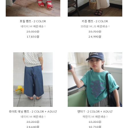
프릴 팬츠 - 2 COLOR
키튼 팬츠 - 2 COLOR
네이비 M 빠른배송 !
브라운 M,JS 빠른배송 !
25,500원
35,700원
17,850원
24,990원
라이트 데님 팬츠 - 2 COLOR + ADULT
앤더 T - 2 COLOR + ADULT
네이비 M 빠른배송 !
메란지 M 빠른배송 !
35,200원
15,300원
24,640원
10,710원