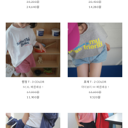
35,200원
20,400원
24,640원
14,280원
썸띵 T - 3 COLOR
포레 T - 2 COLOR
M,XL 빠른배송 !
아이보리 M 빠른배송 !
17,000원
13,600원
11,900원
9,520원