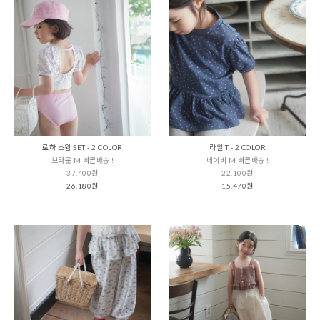
로하 스윔 SET - 2 COLOR
라일 T - 2 COLOR
브라운 M 빠른배송 !
네이비 M 빠른배송 !
37,400원
22,100원
26,180원
15,470원