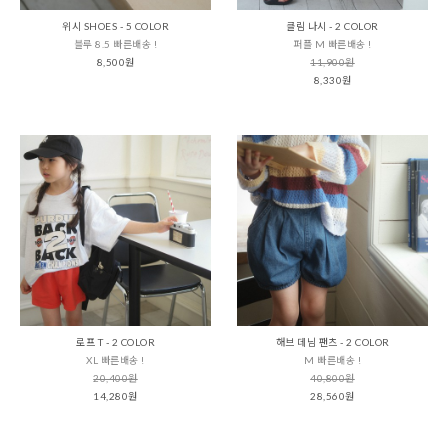
위시 SHOES - 5 COLOR
클림 나시 - 2 COLOR
블루 8.5 빠른배송 !
퍼플 M 빠른배송 !
8,500원
11,900원
8,330원
로프 T - 2 COLOR
해브 데님 팬츠 - 2 COLOR
XL 빠른배송 !
M 빠른배송 !
20,400원
40,800원
14,280원
28,560원