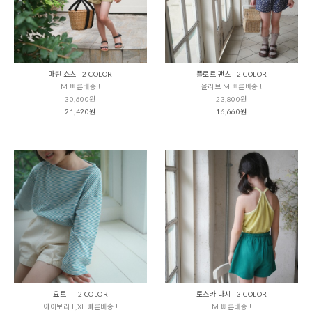
마틴 쇼츠 - 2 COLOR
플로르 팬츠 - 2 COLOR
M 빠른배송 !
올리브 M 빠른배송 !
30,600원
23,800원
21,420원
16,660원
요트 T - 2 COLOR
토스카 나시 - 3 COLOR
아이보리 L,XL 빠른배송 !
M 빠른배송 !