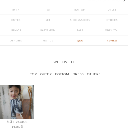
BY IN
TOP
BOTTOM
DRESS
OUTER
SET
SHOES&SOCKS
OTHERS
JUNIOR
BABY&MOM
SALE
ONLY YOU
OFFLINE
NOTICE
Q&A
REVIEW
WE LOVE IT
TOP
OUTER
BOTTOM
DRESS
OTHERS
브아 T - 2 COLOR
14,280원