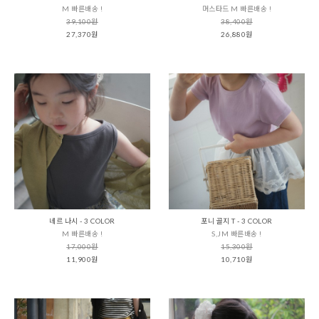
M 빠른배송 !
머스타드 M 빠른배송 !
39,100원
38,400원
27,370원
26,880원
네르 나시 - 3 COLOR
포니 골지 T - 3 COLOR
M 빠른배송 !
S,JM 빠른배송 !
17,000원
15,300원
11,900원
10,710원