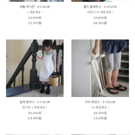
아벨 카디건 - 4 COLOR
엘리 블라우스 - 2 COLOR
L 빠른배송 !
라벤더 M 빠른배송 !
22,100원
40,800원
15,470원
28,560원
밀라 원피스 - 2 COLOR
키치 레깅스 - 3 COLOR
화이트 S 빠른배송 !
M 빠른배송 !
35,700원
18,700원
24,990원
13,090원