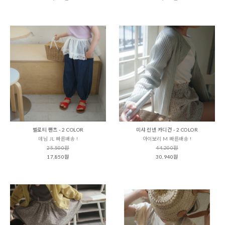
벨로티 팬츠 - 2 COLOR
미샤 린넨 카디건 - 2 COLOR
데님 JL 빠른배송 !
아이보리 M 빠른배송 !
25,500원
44,200원
17,850원
30,940원