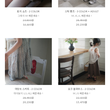
로지 쇼츠 - 2 COLOR
스틱 팬츠 - 3 COLOR + ADULT
그레이 M 빠른배송 !
M,JS,JL 빠른배송 !
23,800원
28,900원
16,660원
20,230원
아망뜨 스커트 - 2 COLOR
오크 블라우스 - 2 COLOR
아이보리 L(L-XL) 빠른배송 !
M,JS 빠른배송 !
28,900원
22,100원
20,230원
15,470원