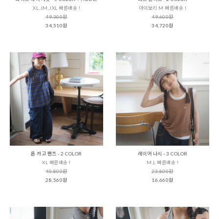
XL,JM,JXL 빠른배송 !
아이보리 M 빠른배송 !
49,300원
49,600원
34,510원
34,720원
론 카고 팬츠 - 2 COLOR
레이어 나시 - 3 COLOR
XL 빠른배송 !
M,L 빠른배송 !
40,800원
23,800원
28,560원
16,660원