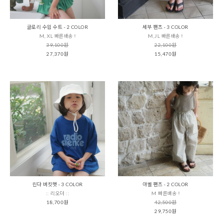
글로리 수읨 수트 - 2 COLOR
세부 팬츠 - 3 COLOR
M, XL 빠른배송 !
M,JL 빠른배송 !
39,100원
22,100원
27,370원
15,470원
린다 버킷햇 - 3 COLOR
아벨 팬츠 - 2 COLOR
:: 리오더 ::
M 빠른배송 !
18,700원
42,500원
29,750원