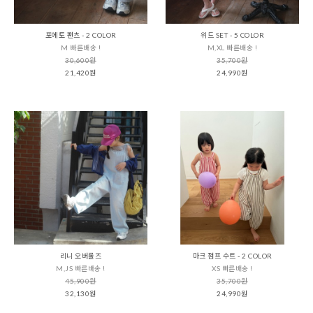
포에토 팬츠 - 2 COLOR
위드 SET - 5 COLOR
M 빠른배송 !
M,XL 빠른배송 !
30,600원
35,700원
21,420원
24,990원
리니 오버롤즈
마크 점프 수트 - 2 COLOR
M,JS 빠른배송 !
XS 빠른배송 !
45,900원
35,700원
32,130원
24,990원