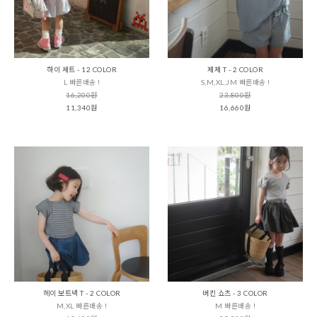
하이 세트 - 12 COLOR
제제 T - 2 COLOR
L 빠른배송 !
S,M,XL,JM 빠른배송 !
16,200원
23,800원
11,340원
16,660원
헤이 보트넥 T - 2 COLOR
버킨 쇼츠 - 3 COLOR
M,XL 빠른배송 !
M 빠른배송 !