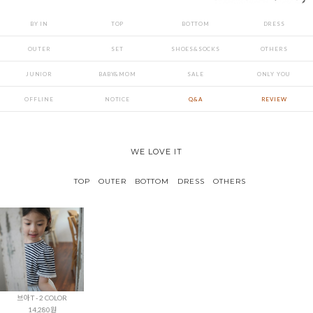
BY IN
TOP
BOTTOM
DRESS
OUTER
SET
SHOES&SOCKS
OTHERS
JUNIOR
BABY&MOM
SALE
ONLY YOU
OFFLINE
NOTICE
Q&A
REVIEW
WE LOVE IT
TOP
OUTER
BOTTOM
DRESS
OTHERS
브아 T - 2 COLOR
14,280원