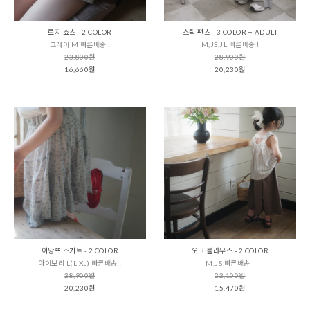
로지 쇼츠 - 2 COLOR
스틱 팬츠 - 3 COLOR + ADULT
그레이 M 빠른배송 !
M,JS,JL 빠른배송 !
23,800원
28,900원
16,660원
20,230원
아망뜨 스커트 - 2 COLOR
오크 블라우스 - 2 COLOR
아이보리 L(L-XL) 빠른배송 !
M,JS 빠른배송 !
28,900원
22,100원
20,230원
15,470원