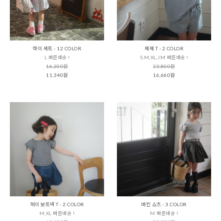
하이 세트 - 12 COLOR
제제 T - 2 COLOR
L 빠른배송 !
S,M,XL,JM 빠른배송 !
16,200원
23,800원
11,340원
16,660원
헤이 보트넥 T - 2 COLOR
버킨 쇼츠 - 3 COLOR
M,XL 빠른배송 !
M 빠른배송 !