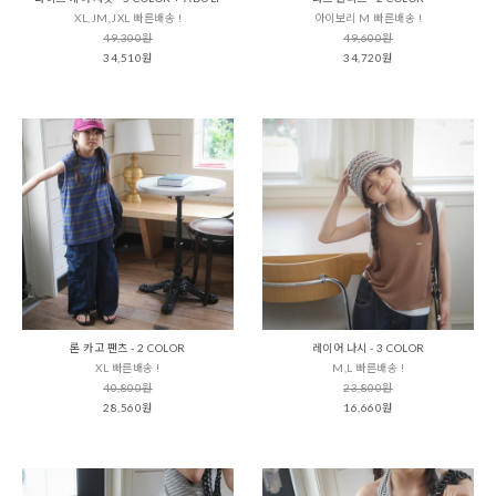
XL,JM,JXL 빠른배송 !
아이보리 M 빠른배송 !
49,300원
49,600원
34,510원
34,720원
론 카고 팬츠 - 2 COLOR
레이어 나시 - 3 COLOR
XL 빠른배송 !
M,L 빠른배송 !
40,800원
23,800원
28,560원
16,660원