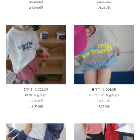
35,200원
20,400원
24,640원
14,280원
썸띵 T - 3 COLOR
포레 T - 2 COLOR
M,XL 빠른배송 !
아이보리 M 빠른배송 !
17,000원
13,600원
11,900원
9,520원