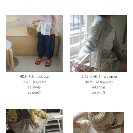
벨로티 팬츠 - 2 COLOR
미샤 린넨 카디건 - 2 COLOR
데님 JL 빠른배송 !
아이보리 M 빠른배송 !
25,500원
44,200원
17,850원
30,940원