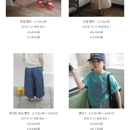
프릴 팬츠 - 2 COLOR
키튼 팬츠 - 2 COLOR
네이비 M 빠른배송 !
브라운 M,JS 빠른배송 !
25,500원
35,700원
17,850원
24,990원
라이트 데님 팬츠 - 2 COLOR + ADULT
앤더 T - 2 COLOR + ADULT
네이비 M 빠른배송 !
메란지 M 빠른배송 !
35,200원
15,300원
24,640원
10,710원