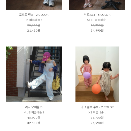
포에토 팬츠 - 2 COLOR
위드 SET - 5 COLOR
M 빠른배송 !
M,XL 빠른배송 !
30,600원
35,700원
21,420원
24,990원
리니 오버롤즈
마크 점프 수트 - 2 COLOR
M,JS 빠른배송 !
XS 빠른배송 !
45,900원
35,700원
32,130원
24,990원