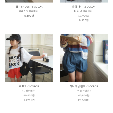
위시 SHOES - 5 COLOR
클림 나시 - 2 COLOR
블루 8.5 빠른배송 !
퍼플 M 빠른배송 !
8,500원
11,900원
8,330원
로프 T - 2 COLOR
해브 데님 팬츠 - 2 COLOR
XL 빠른배송 !
M 빠른배송 !
20,400원
40,800원
14,280원
28,560원