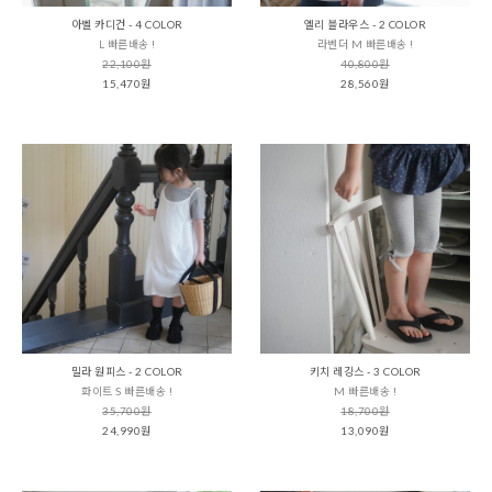
아벨 카디건 - 4 COLOR
엘리 블라우스 - 2 COLOR
L 빠른배송 !
라벤더 M 빠른배송 !
22,100원
40,800원
15,470원
28,560원
밀라 원피스 - 2 COLOR
키치 레깅스 - 3 COLOR
화이트 S 빠른배송 !
M 빠른배송 !
35,700원
18,700원
24,990원
13,090원