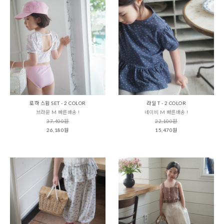
로하 스윔 SET - 2 COLOR
라일 T - 2 COLOR
브라운 M 빠른배송 !
네이비 M 빠른배송 !
37,400원
22,100원
26,180원
15,470원