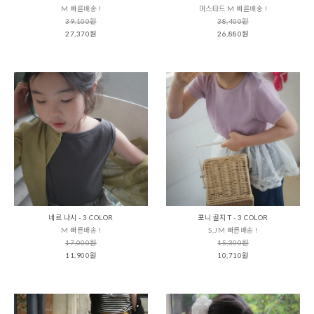
M 빠른배송 !
머스타드 M 빠른배송 !
39,100원
38,400원
27,370원
26,880원
네르 나시 - 3 COLOR
포니 골지 T - 3 COLOR
M 빠른배송 !
S,JM 빠른배송 !
17,000원
15,300원
11,900원
10,710원