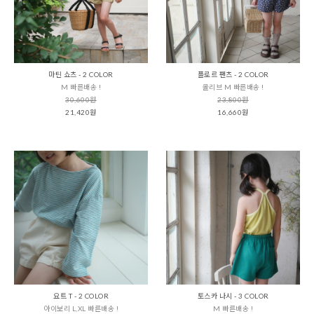
마틴 쇼츠 - 2 COLOR
플로르 팬츠 - 2 COLOR
M 빠른배송 !
올리브 M 빠른배송 !
30,600원
23,800원
21,420원
16,660원
요트 T - 2 COLOR
토스카 나시 - 3 COLOR
아이보리 L,XL 빠른배송 !
M 빠른배송 !