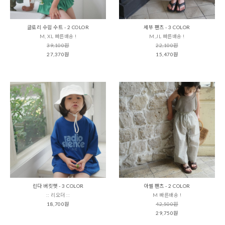
글로리 수읨 수트 - 2 COLOR
세부 팬츠 - 3 COLOR
M, XL 빠른배송 !
M,JL 빠른배송 !
39,100원
22,100원
27,370원
15,470원
린다 버킷햇 - 3 COLOR
아벨 팬츠 - 2 COLOR
:: 리오더 ::
M 빠른배송 !
18,700원
42,500원
29,750원