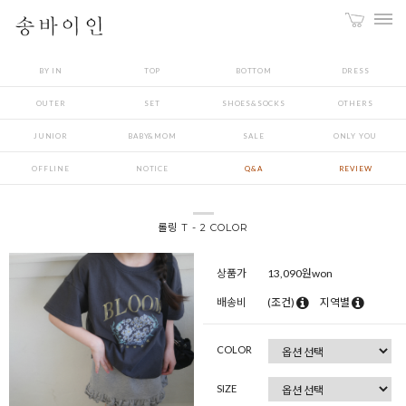
BY IN
TOP
BOTTOM
DRESS
OUTER
SET
SHOES&SOCKS
OTHERS
JUNIOR
BABY&MOM
SALE
ONLY YOU
OFFLINE
NOTICE
Q&A
REVIEW
롤링 T - 2 COLOR
상품가
13,090
원won
배송비
(조건)
지역별
COLOR
SIZE