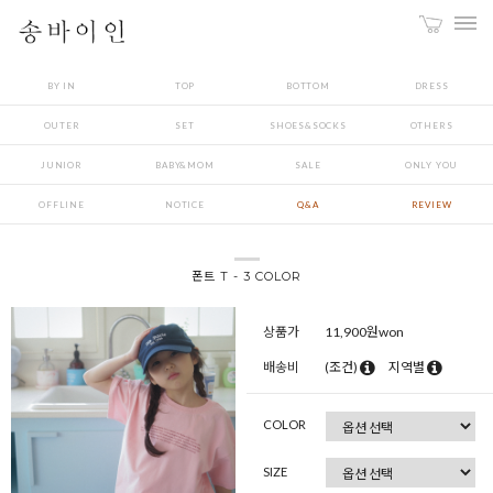
BY IN
TOP
BOTTOM
DRESS
OUTER
SET
SHOES&SOCKS
OTHERS
JUNIOR
BABY&MOM
SALE
ONLY YOU
OFFLINE
NOTICE
Q&A
REVIEW
폰트 T - 3 COLOR
상품가
11,900
원won
배송비
(조건)
지역별
COLOR
SIZE