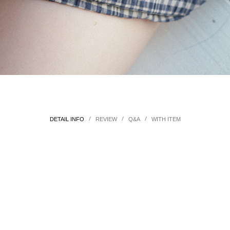
/
/
/
DETAIL INFO
REVIEW
Q&A
WITH ITEM