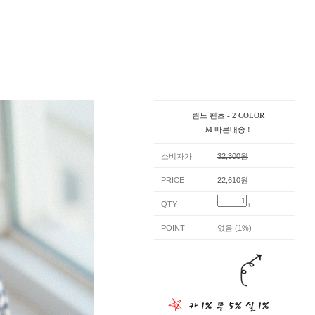
륀느 팬츠 - 2 COLOR
M 빠른배송 !
소비자가
32,300원
PRICE
22,610원
QTY
+
-
POINT
없음 (1%)