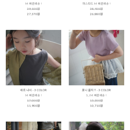
M 빠른배송 !
머스타드 M 빠른배송 !
39,100원
38,400원
27,370원
26,880원
네르 나시 - 3 COLOR
포니 골지 T - 3 COLOR
M 빠른배송 !
S,JM 빠른배송 !
17,000원
15,300원
11,900원
10,710원