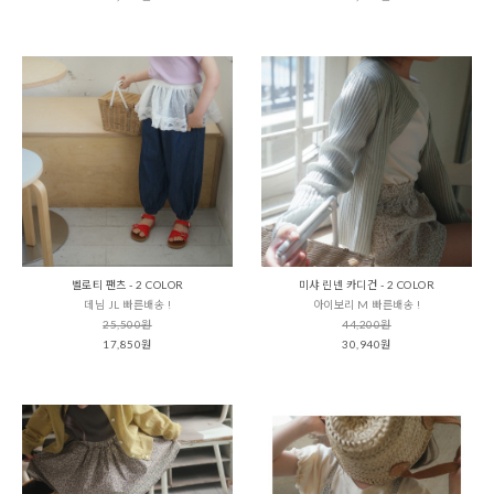
벨로티 팬츠 - 2 COLOR
미샤 린넨 카디건 - 2 COLOR
데님 JL 빠른배송 !
아이보리 M 빠른배송 !
25,500원
44,200원
17,850원
30,940원