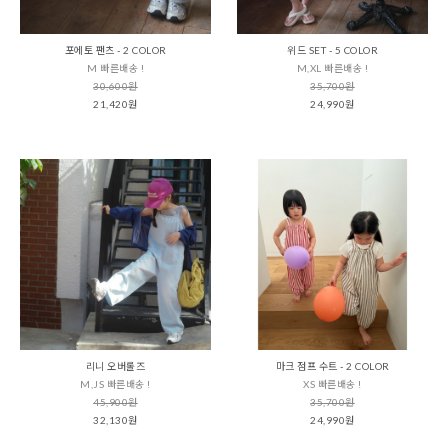
포에토 팬츠 - 2 COLOR
위드 SET - 5 COLOR
M 빠른배송 !
M,XL 빠른배송 !
30,600원
35,700원
21,420원
24,990원
리니 오버롤즈
마크 점프 수트 - 2 COLOR
M,JS 빠른배송 !
XS 빠른배송 !
45,900원
35,700원
32,130원
24,990원