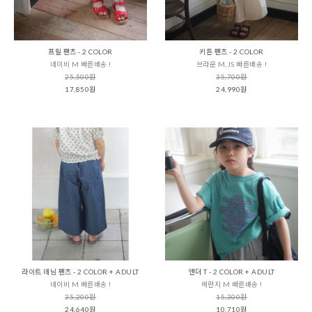
프릴 팬츠 - 2 COLOR
키튼 팬츠 - 2 COLOR
네이비 M 빠른배송 !
브라운 M,JS 빠른배송 !
25,500원
35,700원
17,850원
24,990원
라이트 데님 팬츠 - 2 COLOR + ADULT
앤더 T - 2 COLOR + ADULT
네이비 M 빠른배송 !
메란지 M 빠른배송 !
35,200원
15,300원
24,640원
10,710원