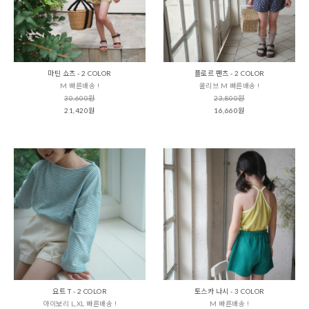
마틴 쇼츠 - 2 COLOR
플로르 팬츠 - 2 COLOR
M 빠른배송 !
올리브 M 빠른배송 !
30,600원
23,800원
21,420원
16,660원
요트 T - 2 COLOR
토스카 나시 - 3 COLOR
아이보리 L,XL 빠른배송 !
M 빠른배송 !