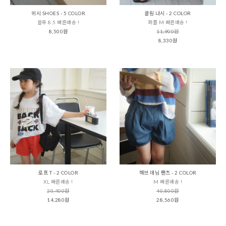
위시 SHOES - 5 COLOR
클림 나시 - 2 COLOR
블루 8.5 빠른배송 !
퍼플 M 빠른배송 !
8,500원
11,900원
8,330원
로프 T - 2 COLOR
해브 데님 팬츠 - 2 COLOR
XL 빠른배송 !
M 빠른배송 !
20,400원
40,800원
14,280원
28,560원