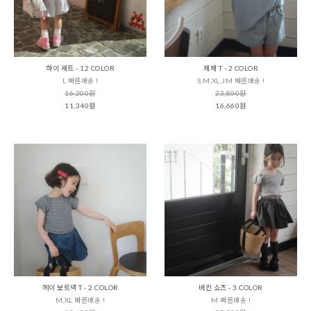
하이 세트 - 12 COLOR
제제 T - 2 COLOR
L 빠른배송 !
S,M,XL,JM 빠른배송 !
16,200원
23,800원
11,340원
16,660원
헤이 보트넥 T - 2 COLOR
버킨 쇼츠 - 3 COLOR
M,XL 빠른배송 !
M 빠른배송 !