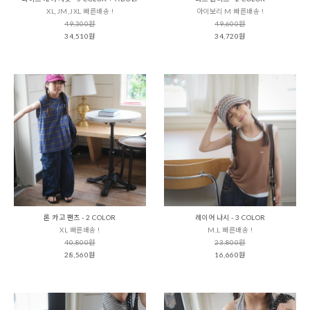
XL,JM,JXL 빠른배송 !
아이보리 M 빠른배송 !
49,300원
49,600원
34,510원
34,720원
론 카고 팬츠 - 2 COLOR
레이어 나시 - 3 COLOR
XL 빠른배송 !
M,L 빠른배송 !
40,800원
23,800원
28,560원
16,660원