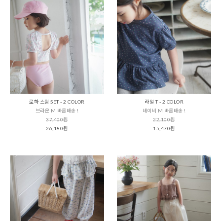
로하 스윔 SET - 2 COLOR
라일 T - 2 COLOR
브라운 M 빠른배송 !
네이비 M 빠른배송 !
37,400원
22,100원
26,180원
15,470원