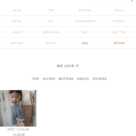
BY IN
TOP
BOTTOM
DRESS
OUTER
SET
SHOES&SOCKS
OTHERS
JUNIOR
BABY&MOM
SALE
ONLY YOU
OFFLINE
NOTICE
Q&A
REVIEW
WE LOVE IT
TOP
OUTER
BOTTOM
DRESS
OTHERS
브아 T - 2 COLOR
14,280원