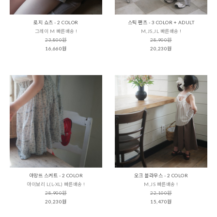
로지 쇼츠 - 2 COLOR
스틱 팬츠 - 3 COLOR + ADULT
그레이 M 빠른배송 !
M,JS,JL 빠른배송 !
23,800원
28,900원
16,660원
20,230원
아망뜨 스커트 - 2 COLOR
오크 블라우스 - 2 COLOR
아이보리 L(L-XL) 빠른배송 !
M,JS 빠른배송 !
28,900원
22,100원
20,230원
15,470원