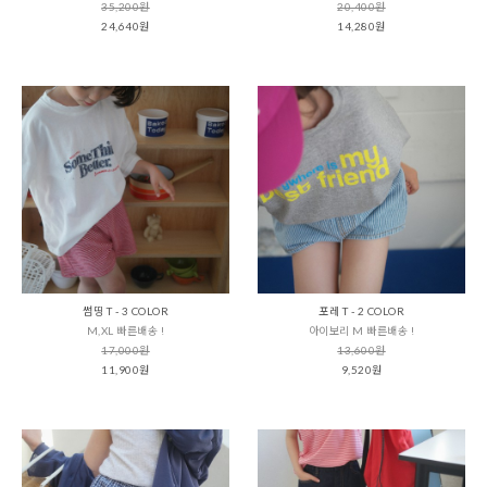
35,200원
20,400원
24,640원
14,280원
썸띵 T - 3 COLOR
포레 T - 2 COLOR
M,XL 빠른배송 !
아이보리 M 빠른배송 !
17,000원
13,600원
11,900원
9,520원