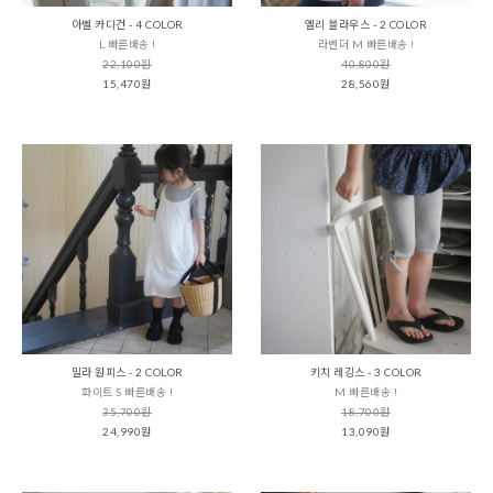
아벨 카디건 - 4 COLOR
엘리 블라우스 - 2 COLOR
L 빠른배송 !
라벤더 M 빠른배송 !
22,100원
40,800원
15,470원
28,560원
밀라 원피스 - 2 COLOR
키치 레깅스 - 3 COLOR
화이트 S 빠른배송 !
M 빠른배송 !
35,700원
18,700원
24,990원
13,090원