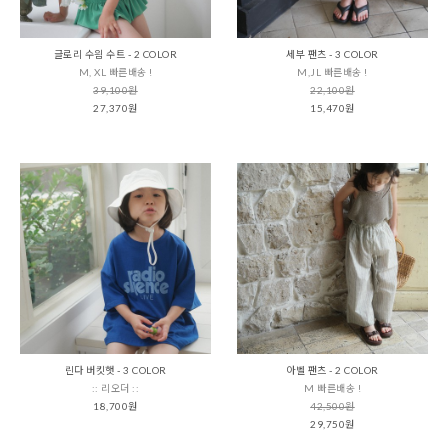
글로리 수읨 수트 - 2 COLOR
세부 팬츠 - 3 COLOR
M, XL 빠른배송 !
M,JL 빠른배송 !
39,100원
22,100원
27,370원
15,470원
린다 버킷햇 - 3 COLOR
아벨 팬츠 - 2 COLOR
:: 리오더 ::
M 빠른배송 !
18,700원
42,500원
29,750원