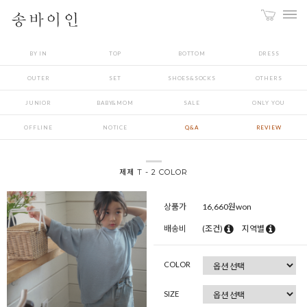
BY IN
TOP
BOTTOM
DRESS
OUTER
SET
SHOES&SOCKS
OTHERS
JUNIOR
BABY&MOM
SALE
ONLY YOU
OFFLINE
NOTICE
Q&A
REVIEW
제제 T - 2 COLOR
상품가
16,660
원won
배송비
(조건)
지역별
COLOR
SIZE