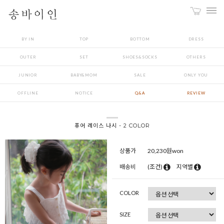
BY IN
TOP
BOTTOM
DRESS
OUTER
SET
SHOES&SOCKS
OTHERS
JUNIOR
BABY&MOM
SALE
ONLY YOU
OFFLINE
NOTICE
Q&A
REVIEW
퓨어 레이스 나시 - 2 COLOR
상품가
20,230
원won
배송비
(조건)
지역별
COLOR
SIZE