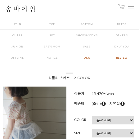
BY IN
TOP
BOTTOM
DRESS
OUTER
SET
SHOES&SOCKS
OTHERS
JUNIOR
BABY&MOM
SALE
ONLY YOU
OFFLINE
NOTICE
Q&A
REVIEW
리플리 스커트 - 2 COLOR
상품가
15,470
원won
배송비
(조건)
지역별
COLOR
SIZE