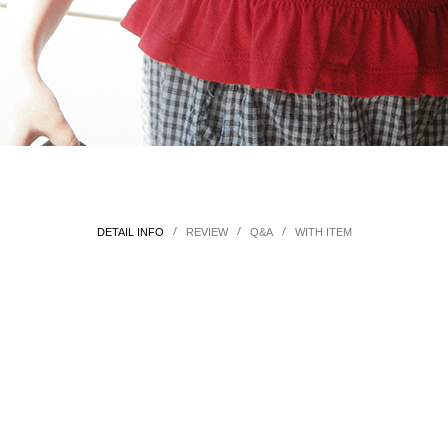
/
/
/
DETAIL INFO
REVIEW
Q&A
WITH ITEM