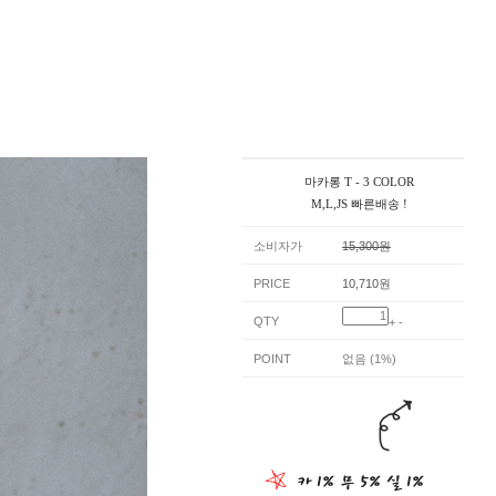
마카롱 T - 3 COLOR
M,L,JS 빠른배송 !
소비자가
15,300원
PRICE
10,710원
QTY
+
-
POINT
없음 (1%)