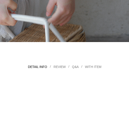
/
/
/
DETAIL INFO
REVIEW
Q&A
WITH ITEM