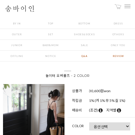
BY IN
TOP
BOTTOM
DRESS
OUTER
SET
SHOES&SOCKS
OTHERS
JUNIOR
BABY&MOM
SALE
ONLY YOU
OFFLINE
NOTICE
Q&A
REVIEW
놀이터 오버롤즈 - 2 COLOR
상품가
30,600
원won
적립금
1% (카 1% 무 5% 실 1%)
배송비
(조건)
지역별
COLOR