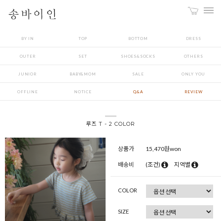
BY IN
TOP
BOTTOM
DRESS
OUTER
SET
SHOES&SOCKS
OTHERS
JUNIOR
BABY&MOM
SALE
ONLY YOU
OFFLINE
NOTICE
Q&A
REVIEW
루즈 T - 2 COLOR
상품가
15,470
원won
배송비
(조건)
지역별
COLOR
SIZE