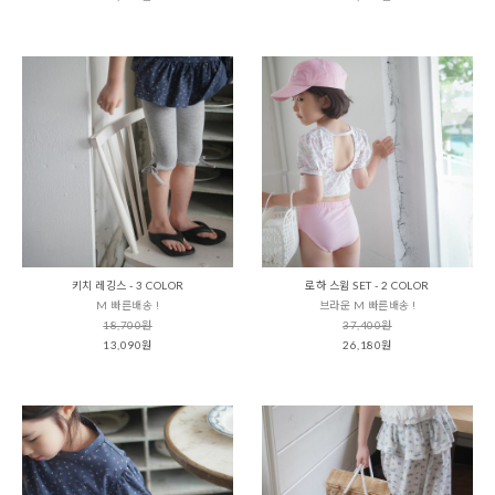
키치 레깅스 - 3 COLOR
로하 스윔 SET - 2 COLOR
M 빠른배송 !
브라운 M 빠른배송 !
18,700원
37,400원
13,090원
26,180원