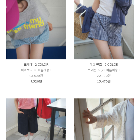
포레 T - 2 COLOR
미코 팬츠 - 2 COLOR
아이보리 M 빠른배송 !
브라운 M,XL 빠른배송 !
13,600원
22,100원
9,520원
15,470원