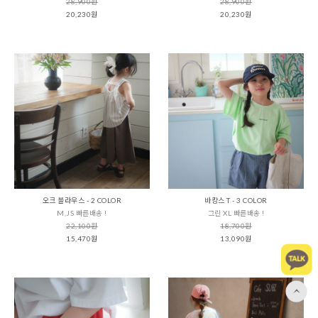
28,900원
28,900원
20,230원
20,230원
오크 블라우스 - 2 COLOR
바캉스 T - 3 COLOR
M,JS 빠른배송 !
그린 XL 빠른배송 !
22,100원
18,700원
15,470원
13,090원