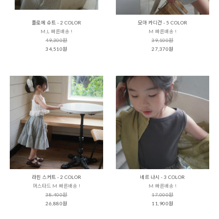
플로에 슈트 - 2 COLOR
모아 카디건 - 5 COLOR
M,L 빠른배송 !
M 빠른배송 !
49,300원
39,100원
34,510원
27,370원
라핀 스커트 - 2 COLOR
네르 나시 - 3 COLOR
머스타드 M 빠른배송 !
M 빠른배송 !
38,400원
17,000원
26,880원
11,900원