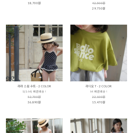
18,700원
42,500원
29,750원
라라 스윔 수트 - 2 COLOR
라디오 T - 2 COLOR
S(S-M) 빠른배송 !
M 빠른배송 !
52,700원
22,100원
36,890원
15,470원