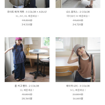
라이트 에어 자켓 - 5 COLOR + ADULT
나스 원피스 - 2 COLOR
XL,JM,JXL 빠른배송 !
아이보리 M 빠른배송 !
49,300원
49,600원
34,510원
34,720원
론 카고 팬츠 - 2 COLOR
레이어 나시 - 3 COLOR
XL 빠른배송 !
M,L 빠른배송 !
40,800원
23,800원
28,560원
16,660원