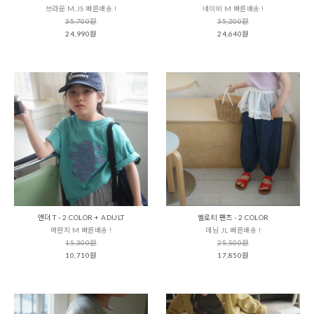
브라운 M,JS 빠른배송 !
네이비 M 빠른배송 !
35,700원
35,200원
24,990원
24,640원
앤더 T - 2 COLOR + ADULT
벨로티 팬츠 - 2 COLOR
메란지 M 빠른배송 !
데님 JL 빠른배송 !
15,300원
25,500원
10,710원
17,850원