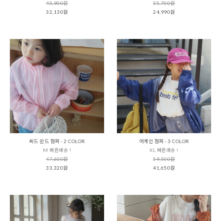
45,900원
35,700원
32,130원
24,990원
씨드 윈드 점퍼 - 2 COLOR
어게인 점퍼 - 3 COLOR
M 빠른배송 !
XL 빠른배송 !
47,600원
59,500원
33,320원
41,650원