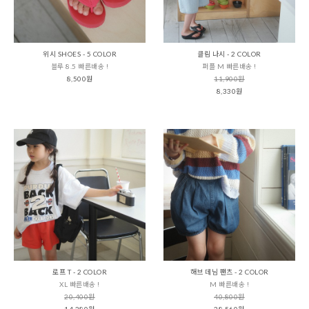
위시 SHOES - 5 COLOR
클림 나시 - 2 COLOR
블루 8.5 빠른배송 !
퍼플 M 빠른배송 !
8,500원
11,900원
8,330원
로프 T - 2 COLOR
해브 데님 팬츠 - 2 COLOR
XL 빠른배송 !
M 빠른배송 !
20,400원
40,800원
14,280원
28,560원