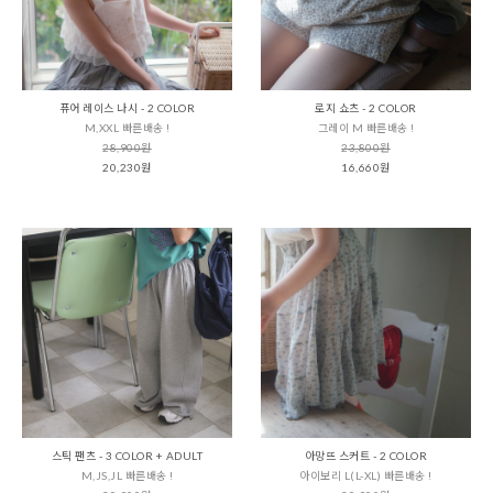
퓨어 레이스 나시 - 2 COLOR
로지 쇼츠 - 2 COLOR
M,XXL 빠른배송 !
그레이 M 빠른배송 !
28,900원
23,800원
20,230원
16,660원
스틱 팬츠 - 3 COLOR + ADULT
아망뜨 스커트 - 2 COLOR
M,JS,JL 빠른배송 !
아이보리 L(L-XL) 빠른배송 !