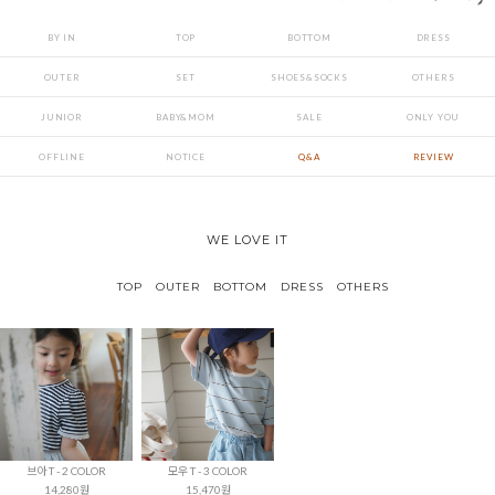
BY IN
TOP
BOTTOM
DRESS
OUTER
SET
SHOES&SOCKS
OTHERS
JUNIOR
BABY&MOM
SALE
ONLY YOU
OFFLINE
NOTICE
Q&A
REVIEW
WE LOVE IT
TOP
OUTER
BOTTOM
DRESS
OTHERS
브아 T - 2 COLOR
모우 T - 3 COLOR
14,280원
15,470원