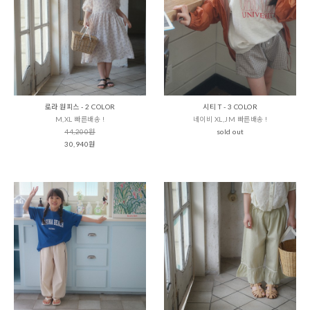
로라 원피스 - 2 COLOR
시티 T - 3 COLOR
M,XL 빠른배송 !
네이비 XL,JM 빠른배송 !
44,200원
sold out
30,940원