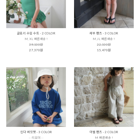
글로리 수읨 수트 - 2 COLOR
세부 팬츠 - 3 COLOR
M, XL 빠른배송 !
M,JL 빠른배송 !
39,100원
22,100원
27,370원
15,470원
린다 버킷햇 - 3 COLOR
아벨 팬츠 - 2 COLOR
:: 리오더 ::
M 빠른배송 !