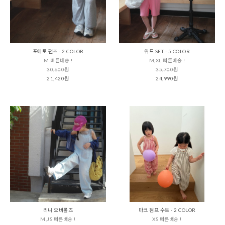
포에토 팬츠 - 2 COLOR
위드 SET - 5 COLOR
M 빠른배송 !
M,XL 빠른배송 !
30,600원
35,700원
21,420원
24,990원
리니 오버롤즈
마크 점프 수트 - 2 COLOR
M,JS 빠른배송 !
XS 빠른배송 !