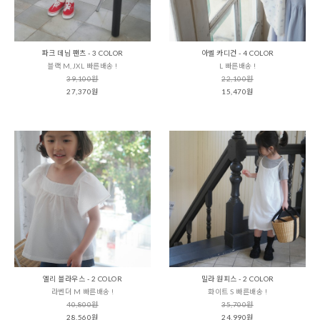
파크 데님 팬츠 - 3 COLOR
아벨 카디건 - 4 COLOR
블랙 M,JXL 빠른배송 !
L 빠른배송 !
39,100원
22,100원
27,370원
15,470원
엘리 블라우스 - 2 COLOR
밀라 원피스 - 2 COLOR
라벤더 M 빠른배송 !
화이트 S 빠른배송 !
40,800원
35,700원
28,560원
24,990원