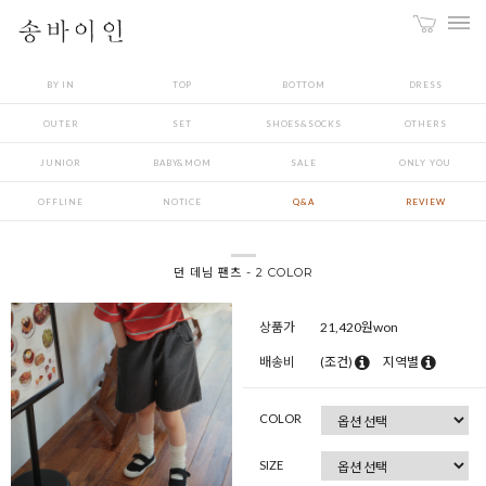
BY IN
TOP
BOTTOM
DRESS
OUTER
SET
SHOES&SOCKS
OTHERS
JUNIOR
BABY&MOM
SALE
ONLY YOU
OFFLINE
NOTICE
Q&A
REVIEW
던 데님 팬츠 - 2 COLOR
상품가
21,420
원won
배송비
(조건)
지역별
COLOR
SIZE