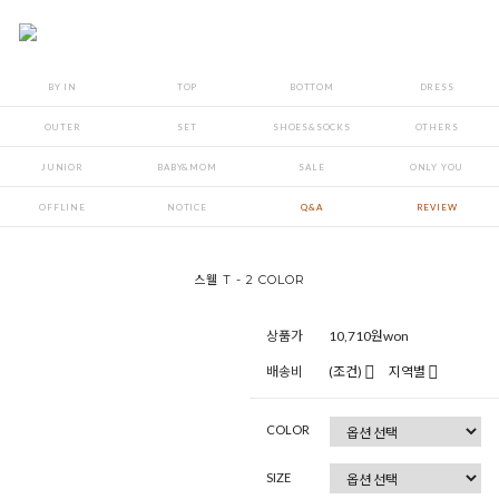
BY IN
TOP
BOTTOM
DRESS
OUTER
SET
SHOES&SOCKS
OTHERS
JUNIOR
BABY&MOM
SALE
ONLY YOU
OFFLINE
NOTICE
Q&A
REVIEW
스웰 T - 2 COLOR
상품가
10,710
원won
배송비
(조건)
지역별
COLOR
SIZE