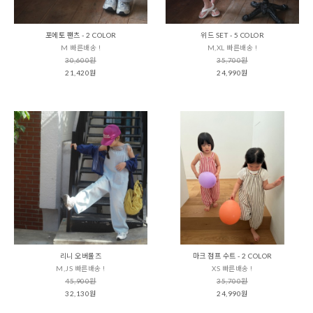
포에토 팬츠 - 2 COLOR
위드 SET - 5 COLOR
M 빠른배송 !
M,XL 빠른배송 !
30,600원
35,700원
21,420원
24,990원
리니 오버롤즈
마크 점프 수트 - 2 COLOR
M,JS 빠른배송 !
XS 빠른배송 !
45,900원
35,700원
32,130원
24,990원