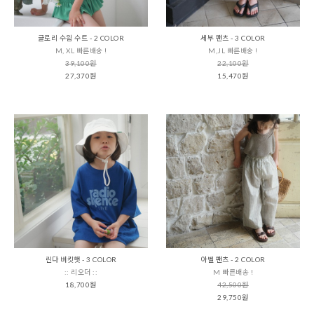
글로리 수읨 수트 - 2 COLOR
세부 팬츠 - 3 COLOR
M, XL 빠른배송 !
M,JL 빠른배송 !
39,100원
22,100원
27,370원
15,470원
린다 버킷햇 - 3 COLOR
아벨 팬츠 - 2 COLOR
:: 리오더 ::
M 빠른배송 !
18,700원
42,500원
29,750원