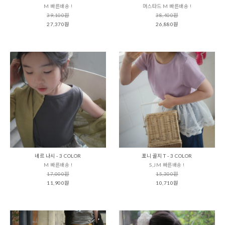
M 빠른배송 !
머스타드 M 빠른배송 !
39,100원
38,400원
27,370원
26,880원
네르 나시 - 3 COLOR
포니 골지 T - 3 COLOR
M 빠른배송 !
S,JM 빠른배송 !
17,000원
15,300원
11,900원
10,710원