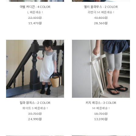
아벨 카디건 - 4 COLOR
엘리 블라우스 - 2 COLOR
L 빠른배송 !
라벤더 M 빠른배송 !
22,100원
40,800원
15,470원
28,560원
밀라 원피스 - 2 COLOR
키치 레깅스 - 3 COLOR
화이트 S 빠른배송 !
M 빠른배송 !
35,700원
18,700원
24,990원
13,090원