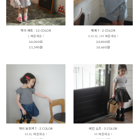
하이 세트 - 12 COLOR
제제 T - 2 COLOR
L 빠른배송 !
S,M,XL,JM 빠른배송 !
16,200원
23,800원
11,340원
16,660원
헤이 보트넥 T - 2 COLOR
버킨 쇼츠 - 3 COLOR
M,XL 빠른배송 !
M 빠른배송 !