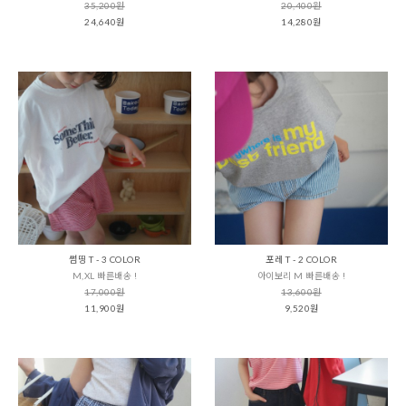
35,200원
20,400원
24,640원
14,280원
썸띵 T - 3 COLOR
포레 T - 2 COLOR
M,XL 빠른배송 !
아이보리 M 빠른배송 !
17,000원
13,600원
11,900원
9,520원