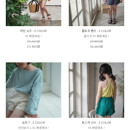
마틴 쇼츠 - 2 COLOR
플로르 팬츠 - 2 COLOR
M 빠른배송 !
올리브 M 빠른배송 !
30,600원
23,800원
21,420원
16,660원
요트 T - 2 COLOR
토스카 나시 - 3 COLOR
아이보리 L,XL 빠른배송 !
M 빠른배송 !