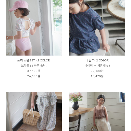
로하 스윔 SET - 2 COLOR
라일 T - 2 COLOR
브라운 M 빠른배송 !
네이비 M 빠른배송 !
37,400원
22,100원
26,180원
15,470원