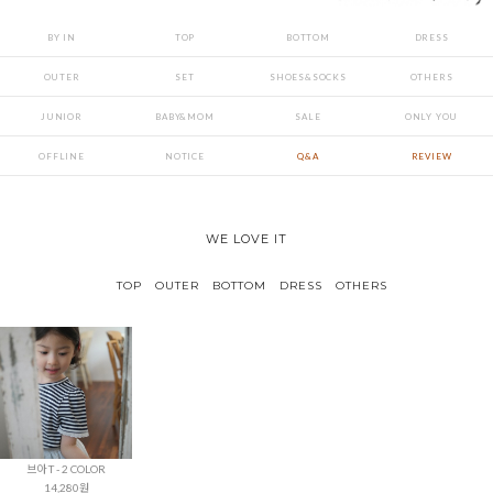
BY IN
TOP
BOTTOM
DRESS
OUTER
SET
SHOES&SOCKS
OTHERS
JUNIOR
BABY&MOM
SALE
ONLY YOU
OFFLINE
NOTICE
Q&A
REVIEW
WE LOVE IT
TOP
OUTER
BOTTOM
DRESS
OTHERS
브아 T - 2 COLOR
14,280원