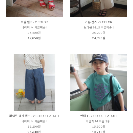
프릴 팬츠 - 2 COLOR
키튼 팬츠 - 2 COLOR
네이비 M 빠른배송 !
브라운 M,JS 빠른배송 !
25,500원
35,700원
17,850원
24,990원
라이트 데님 팬츠 - 2 COLOR + ADULT
앤더 T - 2 COLOR + ADULT
네이비 M 빠른배송 !
메란지 M 빠른배송 !
35,200원
15,300원
24,640원
10,710원