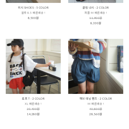
위시 SHOES - 5 COLOR
클림 나시 - 2 COLOR
블루 8.5 빠른배송 !
퍼플 M 빠른배송 !
8,500원
11,900원
8,330원
로프 T - 2 COLOR
해브 데님 팬츠 - 2 COLOR
XL 빠른배송 !
M 빠른배송 !
20,400원
40,800원
14,280원
28,560원