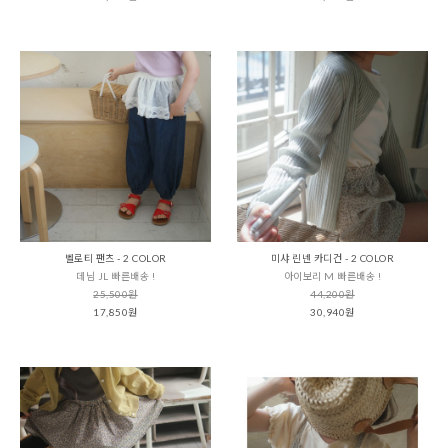
벨로티 팬츠 - 2 COLOR
미샤 린넨 카디건 - 2 COLOR
데님 JL 빠른배송 !
아이보리 M 빠른배송 !
25,500원
44,200원
17,850원
30,940원