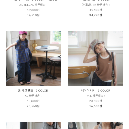
XL,JM,JXL 빠른배송 !
아이보리 M 빠른배송 !
49,300원
49,600원
34,510원
34,720원
론 카고 팬츠 - 2 COLOR
레이어 나시 - 3 COLOR
XL 빠른배송 !
M,L 빠른배송 !
40,800원
23,800원
28,560원
16,660원