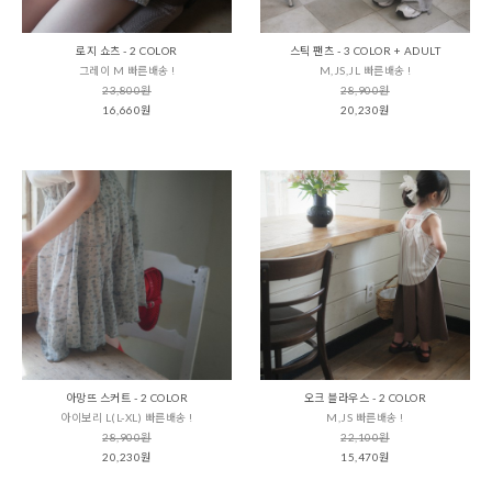
로지 쇼츠 - 2 COLOR
스틱 팬츠 - 3 COLOR + ADULT
그레이 M 빠른배송 !
M,JS,JL 빠른배송 !
23,800원
28,900원
16,660원
20,230원
아망뜨 스커트 - 2 COLOR
오크 블라우스 - 2 COLOR
아이보리 L(L-XL) 빠른배송 !
M,JS 빠른배송 !
28,900원
22,100원
20,230원
15,470원