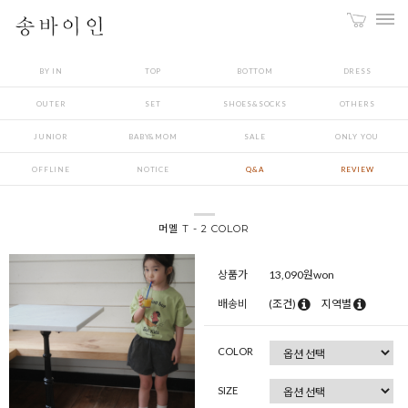
BY IN
TOP
BOTTOM
DRESS
OUTER
SET
SHOES&SOCKS
OTHERS
JUNIOR
BABY&MOM
SALE
ONLY YOU
OFFLINE
NOTICE
Q&A
REVIEW
머멜 T - 2 COLOR
상품가
13,090
원won
배송비
(조건)
지역별
COLOR
SIZE