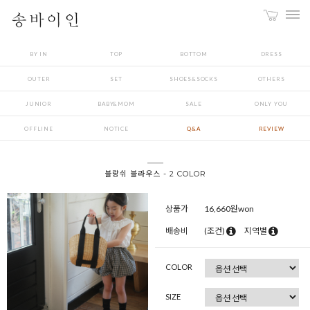
BY IN
TOP
BOTTOM
DRESS
OUTER
SET
SHOES&SOCKS
OTHERS
JUNIOR
BABY&MOM
SALE
ONLY YOU
OFFLINE
NOTICE
Q&A
REVIEW
블랑쉬 블라우스 - 2 COLOR
상품가
16,660
원won
배송비
(조건)
지역별
COLOR
SIZE