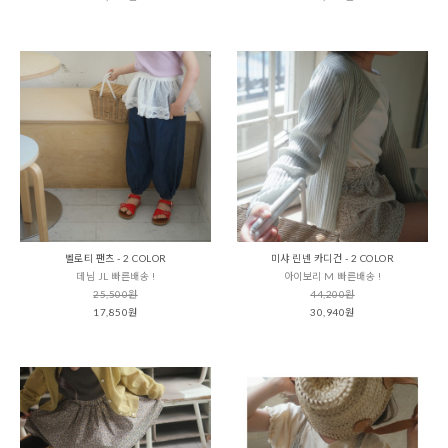
벨로티 팬츠 - 2 COLOR
미샤 린넨 카디건 - 2 COLOR
데님 JL 빠른배송 !
아이보리 M 빠른배송 !
25,500원
44,200원
17,850원
30,940원