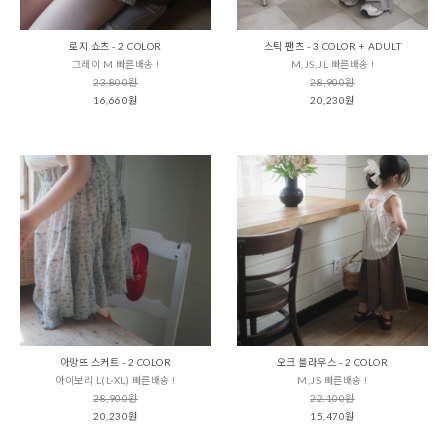
로지 쇼츠 - 2 COLOR
스틱 팬츠 - 3 COLOR + ADULT
그레이 M 빠른배송 !
M,JS,JL 빠른배송 !
23,800원
28,900원
16,660원
20,230원
아망뜨 스커트 - 2 COLOR
오크 블라우스 - 2 COLOR
아이보리 L(L-XL) 빠른배송 !
M,JS 빠른배송 !
28,900원
22,100원
20,230원
15,470원