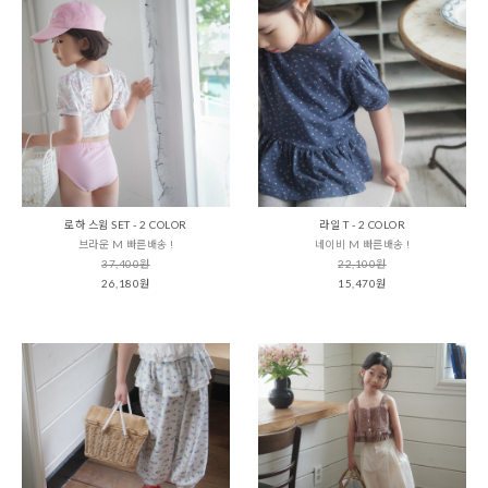
로하 스윔 SET - 2 COLOR
라일 T - 2 COLOR
브라운 M 빠른배송 !
네이비 M 빠른배송 !
37,400원
22,100원
26,180원
15,470원