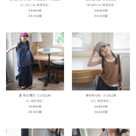
XL,JM,JXL 빠른배송 !
아이보리 M 빠른배송 !
49,300원
49,600원
34,510원
34,720원
론 카고 팬츠 - 2 COLOR
레이어 나시 - 3 COLOR
XL 빠른배송 !
M,L 빠른배송 !
40,800원
23,800원
28,560원
16,660원