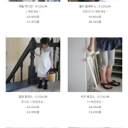
아벨 카디건 - 4 COLOR
엘리 블라우스 - 2 COLOR
L 빠른배송 !
라벤더 M 빠른배송 !
22,100원
40,800원
15,470원
28,560원
밀라 원피스 - 2 COLOR
키치 레깅스 - 3 COLOR
화이트 S 빠른배송 !
M 빠른배송 !
35,700원
18,700원
24,990원
13,090원