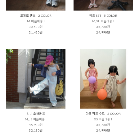
포에토 팬츠 - 2 COLOR
위드 SET - 5 COLOR
M 빠른배송 !
M,XL 빠른배송 !
30,600원
35,700원
21,420원
24,990원
리니 오버롤즈
마크 점프 수트 - 2 COLOR
M,JS 빠른배송 !
XS 빠른배송 !
45,900원
35,700원
32,130원
24,990원