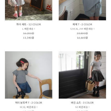
하이 세트 - 12 COLOR
제제 T - 2 COLOR
L 빠른배송 !
S,M,XL,JM 빠른배송 !
16,200원
23,800원
11,340원
16,660원
헤이 보트넥 T - 2 COLOR
버킨 쇼츠 - 3 COLOR
M,XL 빠른배송 !
M 빠른배송 !