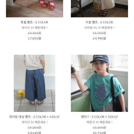
프릴 팬츠 - 2 COLOR
키튼 팬츠 - 2 COLOR
네이비 M 빠른배송 !
브라운 M,JS 빠른배송 !
25,500원
35,700원
17,850원
24,990원
라이트 데님 팬츠 - 2 COLOR + ADULT
앤더 T - 2 COLOR + ADULT
네이비 M 빠른배송 !
메란지 M 빠른배송 !
35,200원
15,300원
24,640원
10,710원