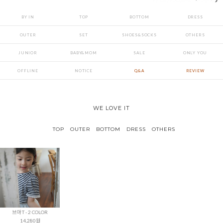
BY IN
TOP
BOTTOM
DRESS
OUTER
SET
SHOES&SOCKS
OTHERS
JUNIOR
BABY&MOM
SALE
ONLY YOU
OFFLINE
NOTICE
Q&A
REVIEW
WE LOVE IT
TOP
OUTER
BOTTOM
DRESS
OTHERS
브아 T - 2 COLOR
14,280원