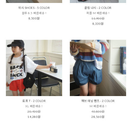
위시 SHOES - 5 COLOR
클림 나시 - 2 COLOR
블루 8.5 빠른배송 !
퍼플 M 빠른배송 !
8,500원
11,900원
8,330원
로프 T - 2 COLOR
해브 데님 팬츠 - 2 COLOR
XL 빠른배송 !
M 빠른배송 !
20,400원
40,800원
14,280원
28,560원