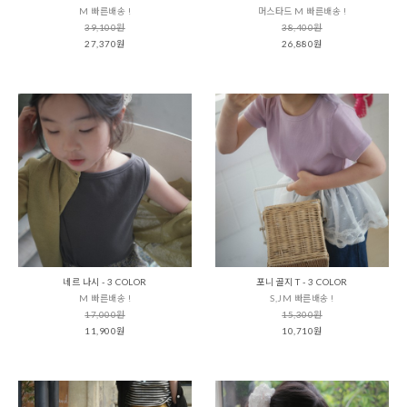
M 빠른배송 !
머스타드 M 빠른배송 !
39,100원
38,400원
27,370원
26,880원
네르 나시 - 3 COLOR
포니 골지 T - 3 COLOR
M 빠른배송 !
S,JM 빠른배송 !
17,000원
15,300원
11,900원
10,710원