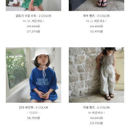
글로리 수읨 수트 - 2 COLOR
세부 팬츠 - 3 COLOR
M, XL 빠른배송 !
M,JL 빠른배송 !
39,100원
22,100원
27,370원
15,470원
린다 버킷햇 - 3 COLOR
아벨 팬츠 - 2 COLOR
:: 리오더 ::
M 빠른배송 !
18,700원
42,500원
29,750원