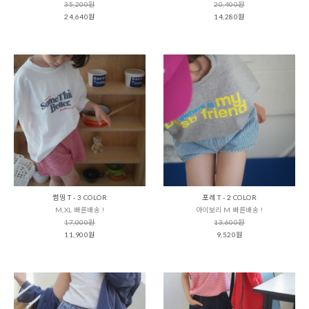
35,200원
20,400원
24,640원
14,280원
썸띵 T - 3 COLOR
포레 T - 2 COLOR
M,XL 빠른배송 !
아이보리 M 빠른배송 !
17,000원
13,600원
11,900원
9,520원