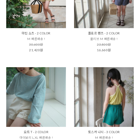
마틴 쇼츠 - 2 COLOR
플로르 팬츠 - 2 COLOR
M 빠른배송 !
올리브 M 빠른배송 !
30,600원
23,800원
21,420원
16,660원
요트 T - 2 COLOR
토스카 나시 - 3 COLOR
아이보리 L,XL 빠른배송 !
M 빠른배송 !