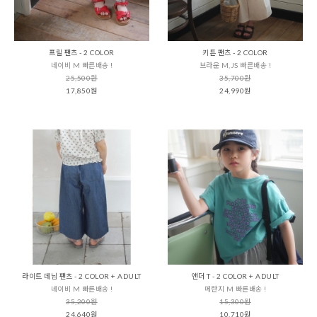
프릴 팬츠 - 2 COLOR
키튼 팬츠 - 2 COLOR
네이비 M 빠른배송 !
브라운 M,JS 빠른배송 !
25,500원
35,700원
17,850원
24,990원
라이트 데님 팬츠 - 2 COLOR + ADULT
앤더 T - 2 COLOR + ADULT
네이비 M 빠른배송 !
메란지 M 빠른배송 !
35,200원
15,300원
24,640원
10,710원