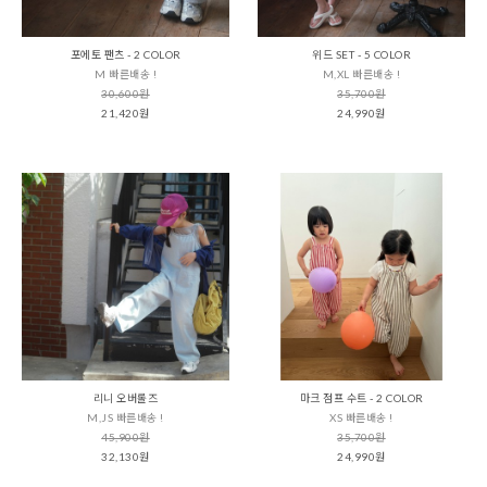
포에토 팬츠 - 2 COLOR
위드 SET - 5 COLOR
M 빠른배송 !
M,XL 빠른배송 !
30,600원
35,700원
21,420원
24,990원
리니 오버롤즈
마크 점프 수트 - 2 COLOR
M,JS 빠른배송 !
XS 빠른배송 !
45,900원
35,700원
32,130원
24,990원