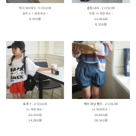
위시 SHOES - 5 COLOR
클림 나시 - 2 COLOR
블루 8.5 빠른배송 !
퍼플 M 빠른배송 !
8,500원
11,900원
8,330원
로프 T - 2 COLOR
해브 데님 팬츠 - 2 COLOR
XL 빠른배송 !
M 빠른배송 !
20,400원
40,800원
14,280원
28,560원