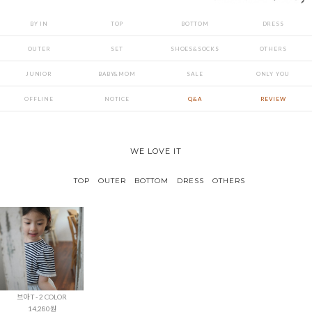
BY IN
TOP
BOTTOM
DRESS
OUTER
SET
SHOES&SOCKS
OTHERS
JUNIOR
BABY&MOM
SALE
ONLY YOU
OFFLINE
NOTICE
Q&A
REVIEW
WE LOVE IT
TOP
OUTER
BOTTOM
DRESS
OTHERS
브아 T - 2 COLOR
14,280원