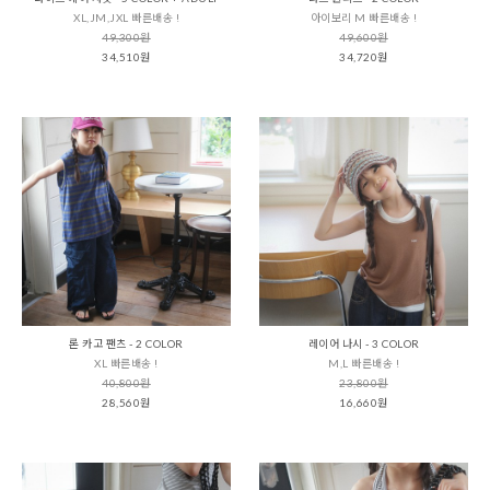
XL,JM,JXL 빠른배송 !
아이보리 M 빠른배송 !
49,300원
49,600원
34,510원
34,720원
론 카고 팬츠 - 2 COLOR
레이어 나시 - 3 COLOR
XL 빠른배송 !
M,L 빠른배송 !
40,800원
23,800원
28,560원
16,660원