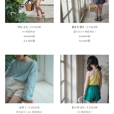
마틴 쇼츠 - 2 COLOR
플로르 팬츠 - 2 COLOR
M 빠른배송 !
올리브 M 빠른배송 !
30,600원
23,800원
21,420원
16,660원
요트 T - 2 COLOR
토스카 나시 - 3 COLOR
아이보리 L,XL 빠른배송 !
M 빠른배송 !