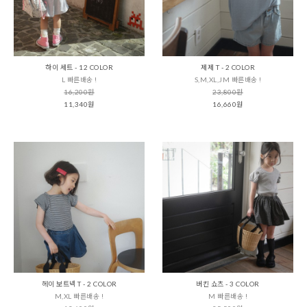
하이 세트 - 12 COLOR
제제 T - 2 COLOR
L 빠른배송 !
S,M,XL,JM 빠른배송 !
16,200원
23,800원
11,340원
16,660원
헤이 보트넥 T - 2 COLOR
버킨 쇼츠 - 3 COLOR
M,XL 빠른배송 !
M 빠른배송 !