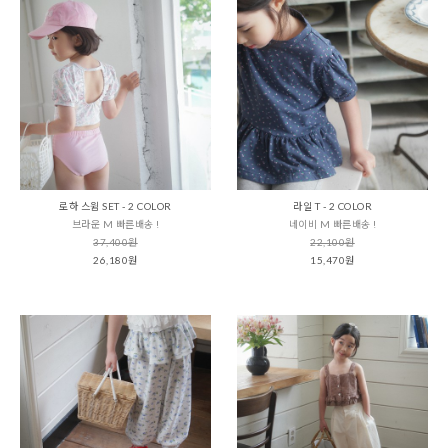
로하 스윔 SET - 2 COLOR
라일 T - 2 COLOR
브라운 M 빠른배송 !
네이비 M 빠른배송 !
37,400원
22,100원
26,180원
15,470원