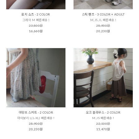
로지 쇼츠 - 2 COLOR
스틱 팬츠 - 3 COLOR + ADULT
그레이 M 빠른배송 !
M,JS,JL 빠른배송 !
23,800원
28,900원
16,660원
20,230원
아망뜨 스커트 - 2 COLOR
오크 블라우스 - 2 COLOR
아이보리 L(L-XL) 빠른배송 !
M,JS 빠른배송 !
28,900원
22,100원
20,230원
15,470원