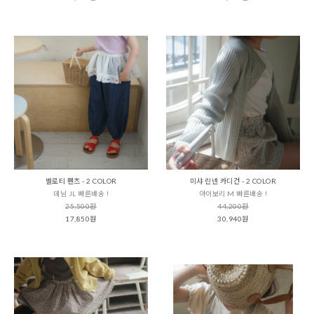
벨로티 팬츠 - 2 COLOR
미샤 린넨 카디건 - 2 COLOR
데님 JL 빠른배송 !
아이보리 M 빠른배송 !
25,500원
44,200원
17,850원
30,940원