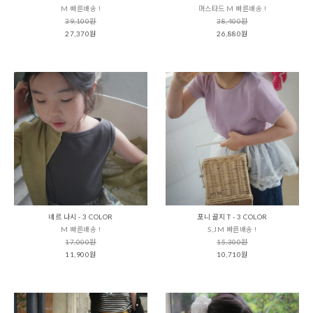
M 빠른배송 !
머스타드 M 빠른배송 !
39,100원
38,400원
27,370원
26,880원
네르 나시 - 3 COLOR
포니 골지 T - 3 COLOR
M 빠른배송 !
S,JM 빠른배송 !
17,000원
15,300원
11,900원
10,710원