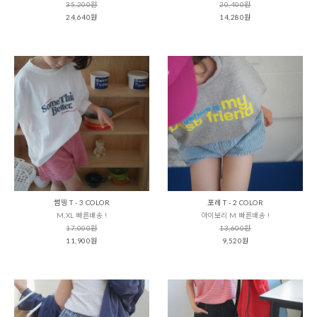
35,200원
20,400원
24,640원
14,280원
썸띵 T - 3 COLOR
포레 T - 2 COLOR
M,XL 빠른배송 !
아이보리 M 빠른배송 !
17,000원
13,600원
11,900원
9,520원