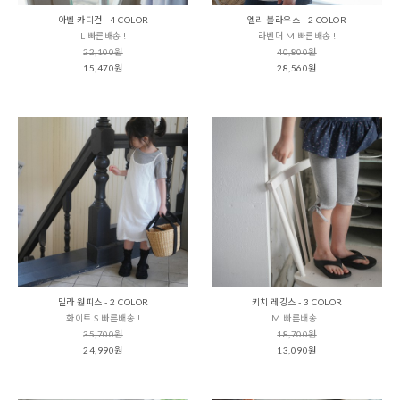
아벨 카디건 - 4 COLOR
엘리 블라우스 - 2 COLOR
L 빠른배송 !
라벤더 M 빠른배송 !
22,100원
40,800원
15,470원
28,560원
밀라 원피스 - 2 COLOR
키치 레깅스 - 3 COLOR
화이트 S 빠른배송 !
M 빠른배송 !
35,700원
18,700원
24,990원
13,090원