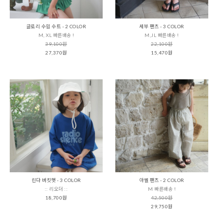
글로리 수읨 수트 - 2 COLOR
세부 팬츠 - 3 COLOR
M, XL 빠른배송 !
M,JL 빠른배송 !
39,100원
22,100원
27,370원
15,470원
린다 버킷햇 - 3 COLOR
아벨 팬츠 - 2 COLOR
:: 리오더 ::
M 빠른배송 !
18,700원
42,500원
29,750원