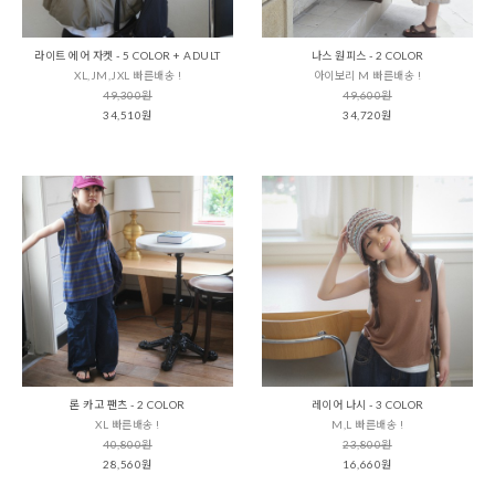
라이트 에어 자켓 - 5 COLOR + ADULT
나스 원피스 - 2 COLOR
XL,JM,JXL 빠른배송 !
아이보리 M 빠른배송 !
49,300원
49,600원
34,510원
34,720원
론 카고 팬츠 - 2 COLOR
레이어 나시 - 3 COLOR
XL 빠른배송 !
M,L 빠른배송 !
40,800원
23,800원
28,560원
16,660원