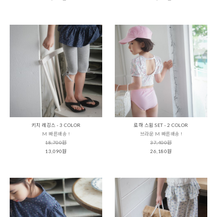
키치 레깅스 - 3 COLOR
로하 스윔 SET - 2 COLOR
M 빠른배송 !
브라운 M 빠른배송 !
18,700원
37,400원
13,090원
26,180원