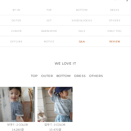
BY IN
TOP
BOTTOM
DRESS
OUTER
SET
SHOES&SOCKS
OTHERS
JUNIOR
BABY&MOM
SALE
ONLY YOU
OFFLINE
NOTICE
Q&A
REVIEW
WE LOVE IT
TOP
OUTER
BOTTOM
DRESS
OTHERS
브아 T - 2 COLOR
모우 T - 3 COLOR
14,280원
15,470원