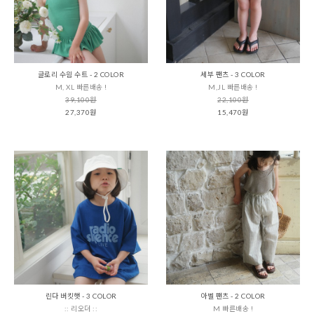
글로리 수읨 수트 - 2 COLOR
세부 팬츠 - 3 COLOR
M, XL 빠른배송 !
M,JL 빠른배송 !
39,100원
22,100원
27,370원
15,470원
린다 버킷햇 - 3 COLOR
아벨 팬츠 - 2 COLOR
:: 리오더 ::
M 빠른배송 !