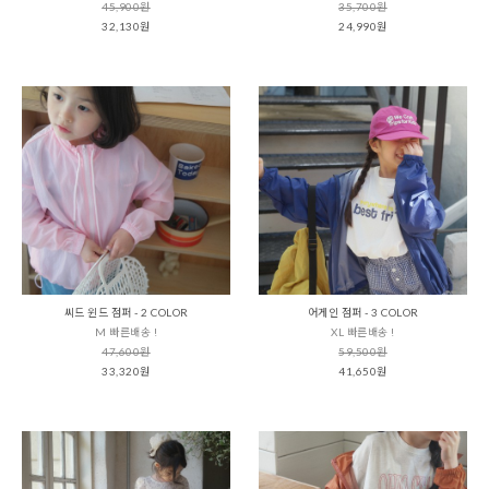
45,900원
35,700원
32,130원
24,990원
씨드 윈드 점퍼 - 2 COLOR
어게인 점퍼 - 3 COLOR
M 빠른배송 !
XL 빠른배송 !
47,600원
59,500원
33,320원
41,650원