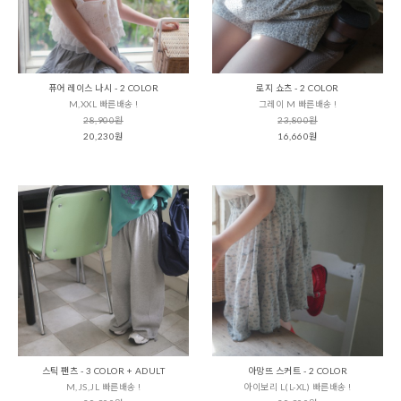
퓨어 레이스 나시 - 2 COLOR
로지 쇼츠 - 2 COLOR
M,XXL 빠른배송 !
그레이 M 빠른배송 !
28,900원
23,800원
20,230원
16,660원
스틱 팬츠 - 3 COLOR + ADULT
아망뜨 스커트 - 2 COLOR
M,JS,JL 빠른배송 !
아이보리 L(L-XL) 빠른배송 !