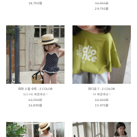
18,700원
42,500원
29,750원
라라 스윔 수트 - 2 COLOR
라디오 T - 2 COLOR
S(S-M) 빠른배송 !
M 빠른배송 !
52,700원
22,100원
36,890원
15,470원