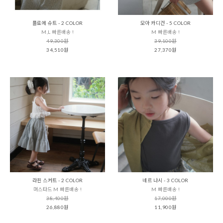
플로에 슈트 - 2 COLOR
모아 카디건 - 5 COLOR
M,L 빠른배송 !
M 빠른배송 !
49,300원
39,100원
34,510원
27,370원
라핀 스커트 - 2 COLOR
네르 나시 - 3 COLOR
머스타드 M 빠른배송 !
M 빠른배송 !
38,400원
17,000원
26,880원
11,900원