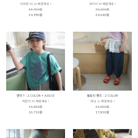
브라운 M,JS 빠른배송 !
네이비 M 빠른배송 !
35,700원
35,200원
24,990원
24,640원
앤더 T - 2 COLOR + ADULT
벨로티 팬츠 - 2 COLOR
메란지 M 빠른배송 !
데님 JL 빠른배송 !
15,300원
25,500원
10,710원
17,850원