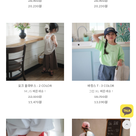
28,900원
28,900원
20,230원
20,230원
오크 블라우스 - 2 COLOR
바캉스 T - 3 COLOR
M,JS 빠른배송 !
그린 XL 빠른배송 !
22,100원
18,700원
15,470원
13,090원