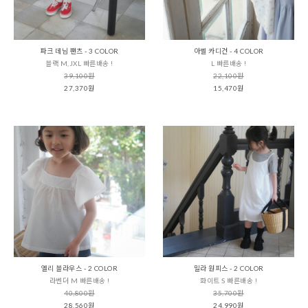
파크 데님 팬츠 - 3 COLOR
아벨 카디건 - 4 COLOR
블랙 M,JXL 빠른배송 !
L 빠른배송 !
39,100원
22,100원
27,370원
15,470원
엘리 블라우스 - 2 COLOR
밀라 원피스 - 2 COLOR
라벤더 M 빠른배송 !
화이트 S 빠른배송 !
40,800원
35,700원
28,560원
24,990원