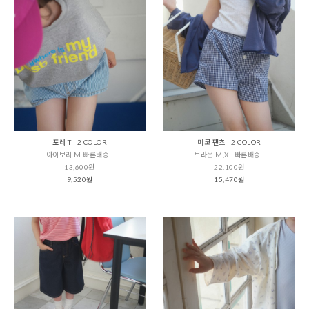
포레 T - 2 COLOR
미코 팬츠 - 2 COLOR
아이보리 M 빠른배송 !
브라운 M,XL 빠른배송 !
13,600원
22,100원
9,520원
15,470원