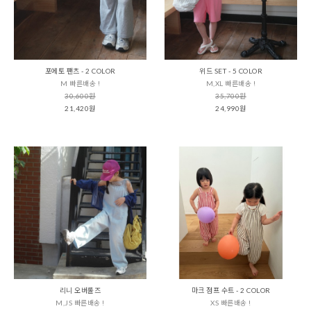
포에토 팬츠 - 2 COLOR
위드 SET - 5 COLOR
M 빠른배송 !
M,XL 빠른배송 !
30,600원
35,700원
21,420원
24,990원
리니 오버롤즈
마크 점프 수트 - 2 COLOR
M,JS 빠른배송 !
XS 빠른배송 !