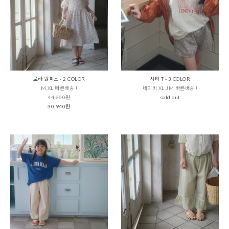
로라 원피스 - 2 COLOR
시티 T - 3 COLOR
M,XL 빠른배송 !
네이비 XL,JM 빠른배송 !
44,200원
sold out
30,940원