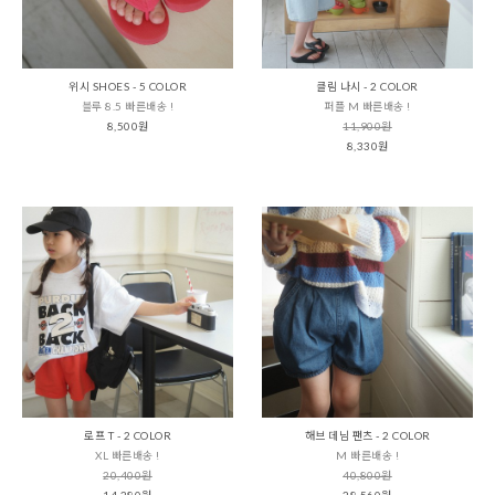
위시 SHOES - 5 COLOR
클림 나시 - 2 COLOR
블루 8.5 빠른배송 !
퍼플 M 빠른배송 !
8,500원
11,900원
8,330원
로프 T - 2 COLOR
해브 데님 팬츠 - 2 COLOR
XL 빠른배송 !
M 빠른배송 !
20,400원
40,800원
14,280원
28,560원