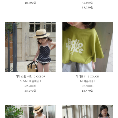
18,700원
42,500원
29,750원
라라 스윔 수트 - 2 COLOR
라디오 T - 2 COLOR
S(S-M) 빠른배송 !
M 빠른배송 !
52,700원
22,100원
36,890원
15,470원