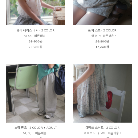
퓨어 레이스 나시 - 2 COLOR
로지 쇼츠 - 2 COLOR
M,XXL 빠른배송 !
그레이 M 빠른배송 !
28,900원
23,800원
20,230원
16,660원
스틱 팬츠 - 3 COLOR + ADULT
아망뜨 스커트 - 2 COLOR
M,JS,JL 빠른배송 !
아이보리 L(L-XL) 빠른배송 !