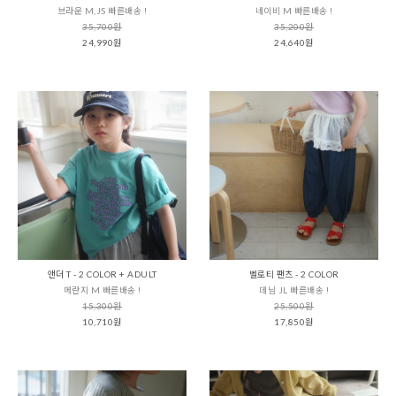
브라운 M,JS 빠른배송 !
네이비 M 빠른배송 !
35,700원
35,200원
24,990원
24,640원
앤더 T - 2 COLOR + ADULT
벨로티 팬츠 - 2 COLOR
메란지 M 빠른배송 !
데님 JL 빠른배송 !
15,300원
25,500원
10,710원
17,850원