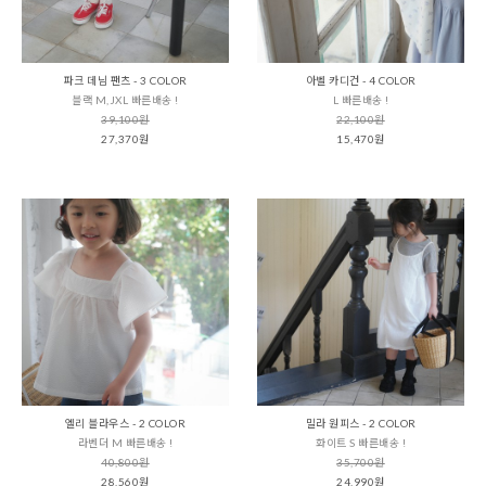
파크 데님 팬츠 - 3 COLOR
아벨 카디건 - 4 COLOR
블랙 M,JXL 빠른배송 !
L 빠른배송 !
39,100원
22,100원
27,370원
15,470원
엘리 블라우스 - 2 COLOR
밀라 원피스 - 2 COLOR
라벤더 M 빠른배송 !
화이트 S 빠른배송 !
40,800원
35,700원
28,560원
24,990원