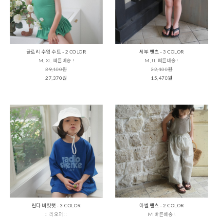
글로리 수읨 수트 - 2 COLOR
세부 팬츠 - 3 COLOR
M, XL 빠른배송 !
M,JL 빠른배송 !
39,100원
22,100원
27,370원
15,470원
린다 버킷햇 - 3 COLOR
아벨 팬츠 - 2 COLOR
:: 리오더 ::
M 빠른배송 !