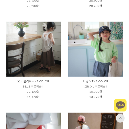
28,900원
28,900원
20,230원
20,230원
오크 블라우스 - 2 COLOR
바캉스 T - 3 COLOR
M,JS 빠른배송 !
그린 XL 빠른배송 !
22,100원
18,700원
15,470원
13,090원