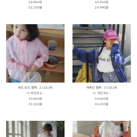
45,900원
35,700원
32,130원
24,990원
씨드 윈드 점퍼 - 2 COLOR
어게인 점퍼 - 3 COLOR
M 빠른배송 !
XL 빠른배송 !
47,600원
59,500원
33,320원
41,650원