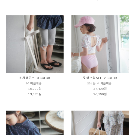
키치 레깅스 - 3 COLOR
로하 스윔 SET - 2 COLOR
M 빠른배송 !
브라운 M 빠른배송 !
18,700원
37,400원
13,090원
26,180원