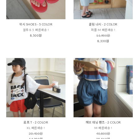
위시 SHOES - 5 COLOR
클림 나시 - 2 COLOR
블루 8.5 빠른배송 !
퍼플 M 빠른배송 !
8,500원
11,900원
8,330원
로프 T - 2 COLOR
해브 데님 팬츠 - 2 COLOR
XL 빠른배송 !
M 빠른배송 !
20,400원
40,800원
14,280원
28,560원