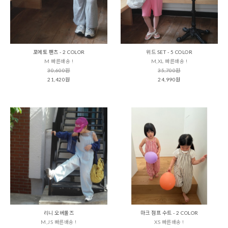
포에토 팬츠 - 2 COLOR
위드 SET - 5 COLOR
M 빠른배송 !
M,XL 빠른배송 !
30,600원
35,700원
21,420원
24,990원
리니 오버롤즈
마크 점프 수트 - 2 COLOR
M,JS 빠른배송 !
XS 빠른배송 !