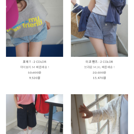
포레 T - 2 COLOR
미코 팬츠 - 2 COLOR
아이보리 M 빠른배송 !
브라운 M,XL 빠른배송 !
13,600원
22,100원
9,520원
15,470원