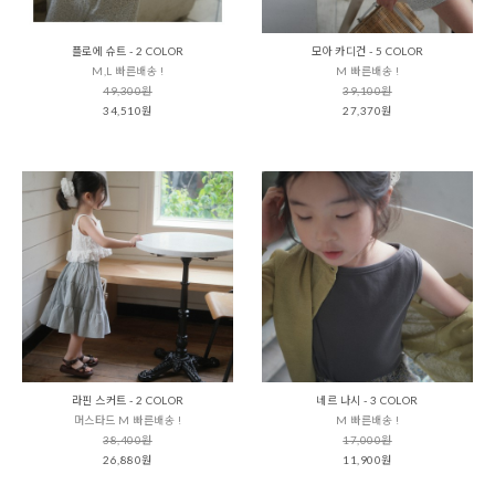
플로에 슈트 - 2 COLOR
모아 카디건 - 5 COLOR
M,L 빠른배송 !
M 빠른배송 !
49,300원
39,100원
34,510원
27,370원
라핀 스커트 - 2 COLOR
네르 나시 - 3 COLOR
머스타드 M 빠른배송 !
M 빠른배송 !
38,400원
17,000원
26,880원
11,900원