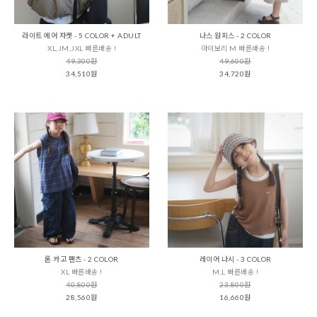
라이트 에어 자켓 - 5 COLOR + ADULT
나스 원피스 - 2 COLOR
XL,JM,JXL 빠른배송 !
아이보리 M 빠른배송 !
49,300원
49,600원
34,510원
34,720원
론 카고 팬츠 - 2 COLOR
레이어 나시 - 3 COLOR
XL 빠른배송 !
M,L 빠른배송 !
40,800원
23,800원
28,560원
16,660원