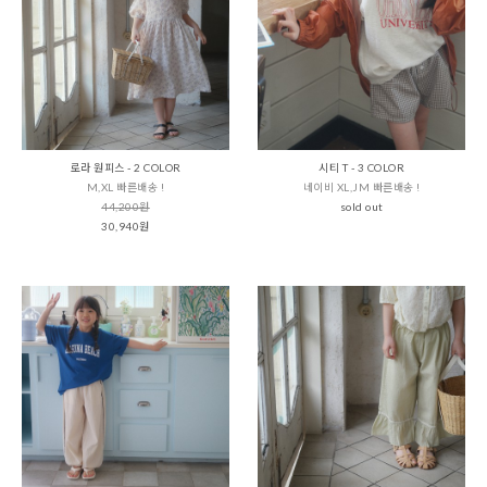
로라 원피스 - 2 COLOR
시티 T - 3 COLOR
M,XL 빠른배송 !
네이비 XL,JM 빠른배송 !
44,200원
sold out
30,940원