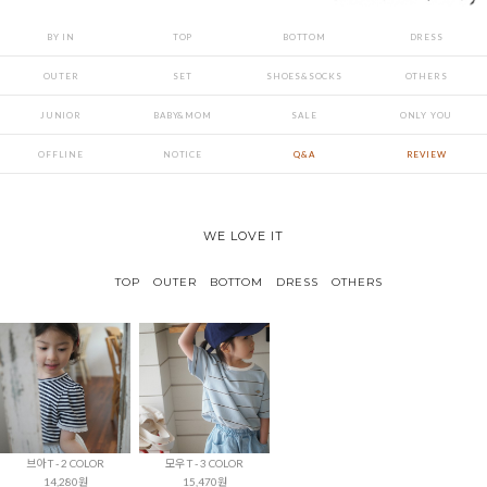
BY IN
TOP
BOTTOM
DRESS
OUTER
SET
SHOES&SOCKS
OTHERS
JUNIOR
BABY&MOM
SALE
ONLY YOU
OFFLINE
NOTICE
Q&A
REVIEW
WE LOVE IT
TOP
OUTER
BOTTOM
DRESS
OTHERS
브아 T - 2 COLOR
모우 T - 3 COLOR
14,280원
15,470원