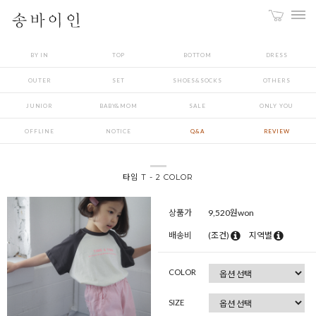
BY IN
TOP
BOTTOM
DRESS
OUTER
SET
SHOES&SOCKS
OTHERS
JUNIOR
BABY&MOM
SALE
ONLY YOU
OFFLINE
NOTICE
Q&A
REVIEW
타임 T - 2 COLOR
상품가
9,520
원won
배송비
(조건)
지역별
COLOR
SIZE