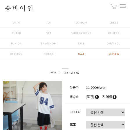
BY IN
TOP
BOTTOM
DRESS
OUTER
SET
SHOES&SOCKS
OTHERS
JUNIOR
BABY&MOM
SALE
ONLY YOU
OFFLINE
NOTICE
Q&A
REVIEW
토스 T - 3 COLOR
상품가
11,900
원won
배송비
(조건)
지역별
COLOR
SIZE