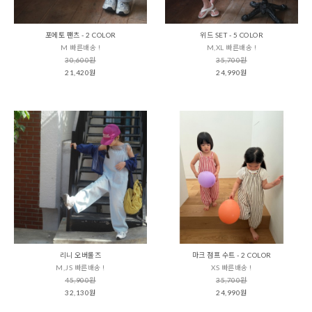
포에토 팬츠 - 2 COLOR
위드 SET - 5 COLOR
M 빠른배송 !
M,XL 빠른배송 !
30,600원
35,700원
21,420원
24,990원
리니 오버롤즈
마크 점프 수트 - 2 COLOR
M,JS 빠른배송 !
XS 빠른배송 !
45,900원
35,700원
32,130원
24,990원