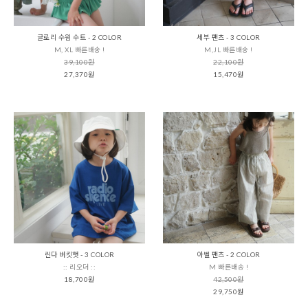
글로리 수읨 수트 - 2 COLOR
세부 팬츠 - 3 COLOR
M, XL 빠른배송 !
M,JL 빠른배송 !
39,100원
22,100원
27,370원
15,470원
린다 버킷햇 - 3 COLOR
아벨 팬츠 - 2 COLOR
:: 리오더 ::
M 빠른배송 !
18,700원
42,500원
29,750원