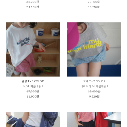
35,200원
20,400원
24,640원
14,280원
썸띵 T - 3 COLOR
포레 T - 2 COLOR
M,XL 빠른배송 !
아이보리 M 빠른배송 !
17,000원
13,600원
11,900원
9,520원