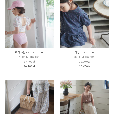
로하 스윔 SET - 2 COLOR
라일 T - 2 COLOR
브라운 M 빠른배송 !
네이비 M 빠른배송 !
37,400원
22,100원
26,180원
15,470원