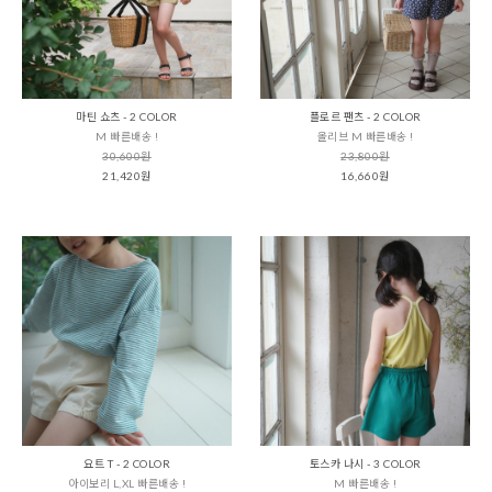
마틴 쇼츠 - 2 COLOR
플로르 팬츠 - 2 COLOR
M 빠른배송 !
올리브 M 빠른배송 !
30,600원
23,800원
21,420원
16,660원
요트 T - 2 COLOR
토스카 나시 - 3 COLOR
아이보리 L,XL 빠른배송 !
M 빠른배송 !