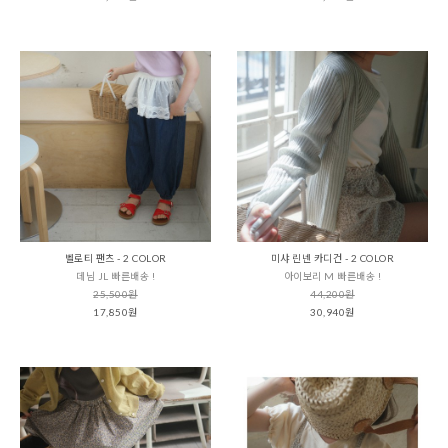
벨로티 팬츠 - 2 COLOR
미샤 린넨 카디건 - 2 COLOR
데님 JL 빠른배송 !
아이보리 M 빠른배송 !
25,500원
44,200원
17,850원
30,940원