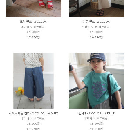
프릴 팬츠 - 2 COLOR
키튼 팬츠 - 2 COLOR
네이비 M 빠른배송 !
브라운 M,JS 빠른배송 !
25,500원
35,700원
17,850원
24,990원
라이트 데님 팬츠 - 2 COLOR + ADULT
앤더 T - 2 COLOR + ADULT
네이비 M 빠른배송 !
메란지 M 빠른배송 !
35,200원
15,300원
24,640원
10,710원