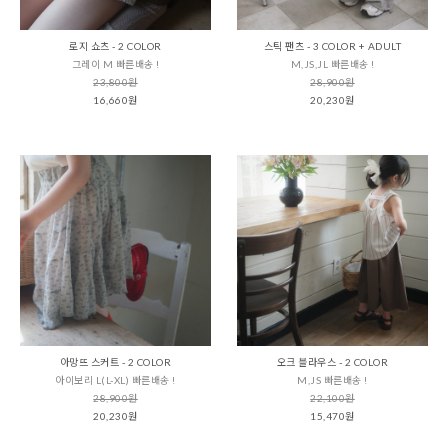
로지 쇼츠 - 2 COLOR
스틱 팬츠 - 3 COLOR + ADULT
그레이 M 빠른배송 !
M,JS,JL 빠른배송 !
23,800원
28,900원
16,660원
20,230원
아망뜨 스커트 - 2 COLOR
오크 블라우스 - 2 COLOR
아이보리 L(L-XL) 빠른배송 !
M,JS 빠른배송 !
28,900원
22,100원
20,230원
15,470원