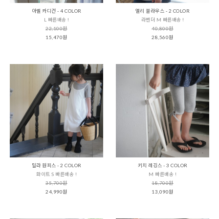
아벨 카디건 - 4 COLOR
엘리 블라우스 - 2 COLOR
L 빠른배송 !
라벤더 M 빠른배송 !
22,100원
40,800원
15,470원
28,560원
밀라 원피스 - 2 COLOR
키치 레깅스 - 3 COLOR
화이트 S 빠른배송 !
M 빠른배송 !
35,700원
18,700원
24,990원
13,090원