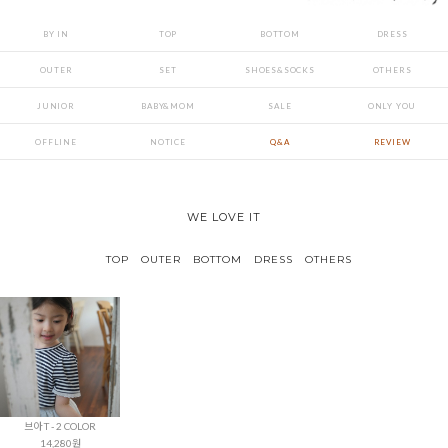
BY IN
TOP
BOTTOM
DRESS
OUTER
SET
SHOES&SOCKS
OTHERS
JUNIOR
BABY&MOM
SALE
ONLY YOU
OFFLINE
NOTICE
Q&A
REVIEW
WE LOVE IT
TOP
OUTER
BOTTOM
DRESS
OTHERS
브아 T - 2 COLOR
14,280원