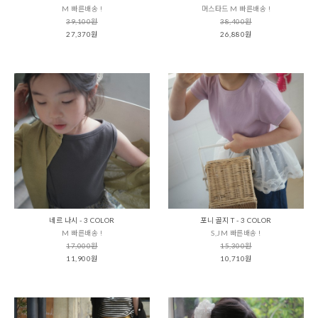
M 빠른배송 !
머스타드 M 빠른배송 !
39,100원
38,400원
27,370원
26,880원
네르 나시 - 3 COLOR
포니 골지 T - 3 COLOR
M 빠른배송 !
S,JM 빠른배송 !
17,000원
15,300원
11,900원
10,710원