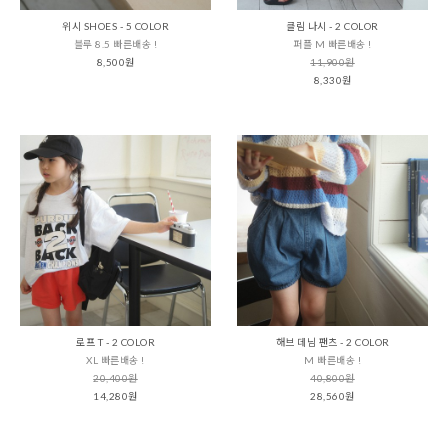
위시 SHOES - 5 COLOR
클림 나시 - 2 COLOR
블루 8.5 빠른배송 !
퍼플 M 빠른배송 !
8,500원
11,900원
8,330원
로프 T - 2 COLOR
해브 데님 팬츠 - 2 COLOR
XL 빠른배송 !
M 빠른배송 !
20,400원
40,800원
14,280원
28,560원