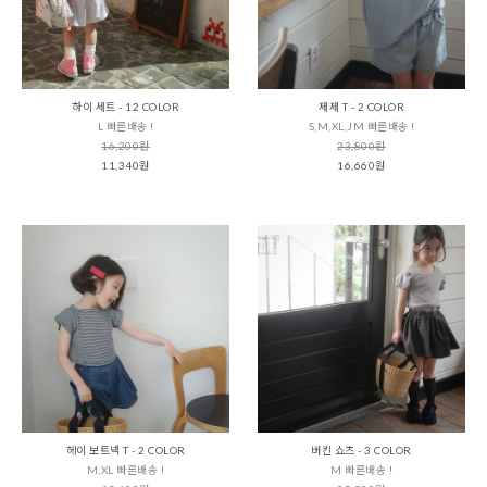
하이 세트 - 12 COLOR
제제 T - 2 COLOR
L 빠른배송 !
S,M,XL,JM 빠른배송 !
16,200원
23,800원
11,340원
16,660원
헤이 보트넥 T - 2 COLOR
버킨 쇼츠 - 3 COLOR
M,XL 빠른배송 !
M 빠른배송 !