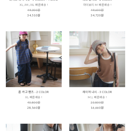
XL,JM,JXL 빠른배송 !
아이보리 M 빠른배송 !
49,300원
49,600원
34,510원
34,720원
론 카고 팬츠 - 2 COLOR
레이어 나시 - 3 COLOR
XL 빠른배송 !
M,L 빠른배송 !
40,800원
23,800원
28,560원
16,660원