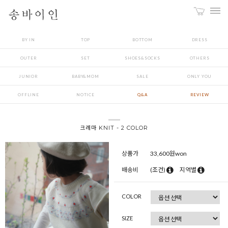
BY IN
TOP
BOTTOM
DRESS
OUTER
SET
SHOES&SOCKS
OTHERS
JUNIOR
BABY&MOM
SALE
ONLY YOU
OFFLINE
NOTICE
Q&A
REVIEW
크레마 KNIT - 2 COLOR
상품가
33,600
원won
배송비
(조건)
지역별
COLOR
SIZE