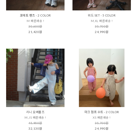
포에토 팬츠 - 2 COLOR
위드 SET - 5 COLOR
M 빠른배송 !
M,XL 빠른배송 !
30,600원
35,700원
21,420원
24,990원
리니 오버롤즈
마크 점프 수트 - 2 COLOR
M,JS 빠른배송 !
XS 빠른배송 !
45,900원
35,700원
32,130원
24,990원