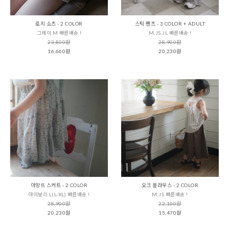
로지 쇼츠 - 2 COLOR
스틱 팬츠 - 3 COLOR + ADULT
그레이 M 빠른배송 !
M,JS,JL 빠른배송 !
23,800원
28,900원
16,660원
20,230원
아망뜨 스커트 - 2 COLOR
오크 블라우스 - 2 COLOR
아이보리 L(L-XL) 빠른배송 !
M,JS 빠른배송 !
28,900원
22,100원
20,230원
15,470원