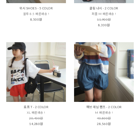
위시 SHOES - 5 COLOR
클림 나시 - 2 COLOR
블루 8.5 빠른배송 !
퍼플 M 빠른배송 !
8,500원
11,900원
8,330원
로프 T - 2 COLOR
해브 데님 팬츠 - 2 COLOR
XL 빠른배송 !
M 빠른배송 !
20,400원
40,800원
14,280원
28,560원