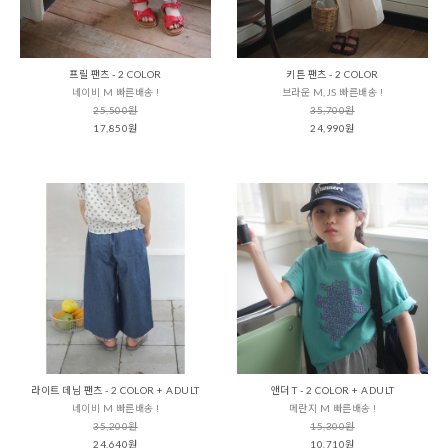
프릴 팬츠 - 2 COLOR
키튼 팬츠 - 2 COLOR
네이비 M 빠른배송 !
브라운 M,JS 빠른배송 !
25,500원
35,700원
17,850원
24,990원
라이트 데님 팬츠 - 2 COLOR + ADULT
앤더 T - 2 COLOR + ADULT
네이비 M 빠른배송 !
메란지 M 빠른배송 !
35,200원
15,300원
24,640원
10,710원