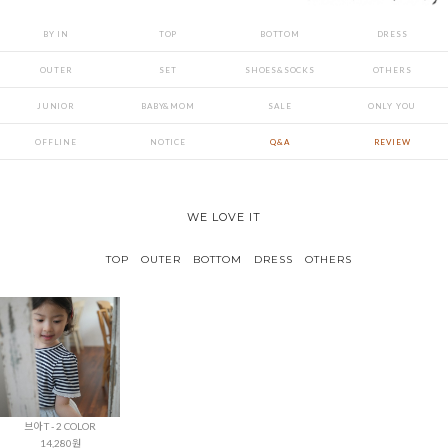
BY IN
TOP
BOTTOM
DRESS
OUTER
SET
SHOES&SOCKS
OTHERS
JUNIOR
BABY&MOM
SALE
ONLY YOU
OFFLINE
NOTICE
Q&A
REVIEW
WE LOVE IT
TOP
OUTER
BOTTOM
DRESS
OTHERS
브아 T - 2 COLOR
14,280원