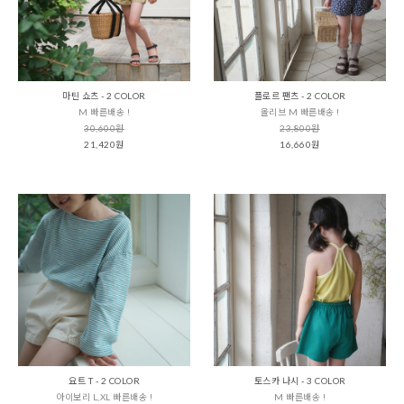
마틴 쇼츠 - 2 COLOR
플로르 팬츠 - 2 COLOR
M 빠른배송 !
올리브 M 빠른배송 !
30,600원
23,800원
21,420원
16,660원
요트 T - 2 COLOR
토스카 나시 - 3 COLOR
아이보리 L,XL 빠른배송 !
M 빠른배송 !