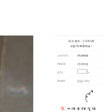
듀크 팬츠 - 2 COLOR
크림 M 빠른배송 !
소비자가
34,000원
PRICE
23,800원
QTY
+
-
POINT
없음 (1%)