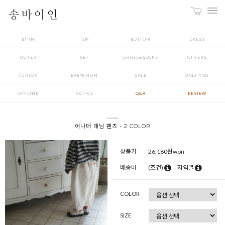
BY IN
TOP
BOTTOM
DRESS
OUTER
SET
SHOES&SOCKS
OTHERS
JUNIOR
BABY&MOM
SALE
ONLY YOU
OFFLINE
NOTICE
Q&A
REVIEW
어나더 데님 팬츠 - 2 COLOR
상품가
26,180
원won
배송비
(조건)
지역별
COLOR
SIZE