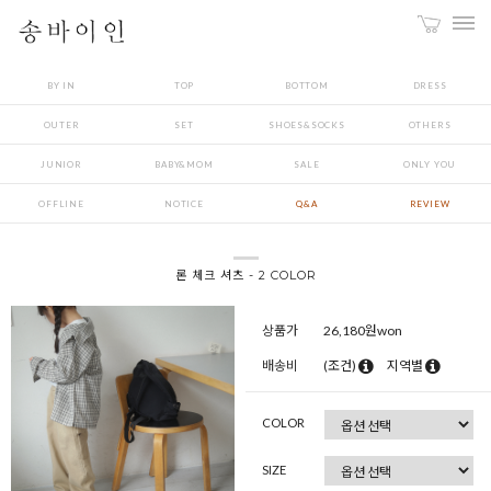
BY IN
TOP
BOTTOM
DRESS
OUTER
SET
SHOES&SOCKS
OTHERS
JUNIOR
BABY&MOM
SALE
ONLY YOU
OFFLINE
NOTICE
Q&A
REVIEW
론 체크 셔츠 - 2 COLOR
상품가
26,180
원won
배송비
(조건)
지역별
COLOR
SIZE