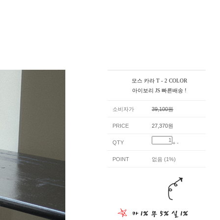
모스 카라 T - 2 COLOR
아이보리 JS 빠른배송 !
소비자가
39,100원
PRICE
27,370원
QTY
+
-
POINT
없음 (1%)