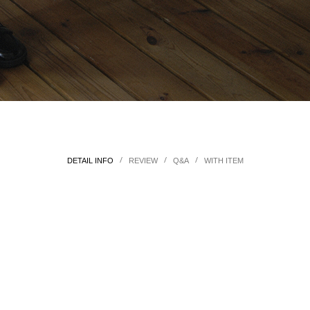
/
/
/
DETAIL INFO
REVIEW
Q&A
WITH ITEM