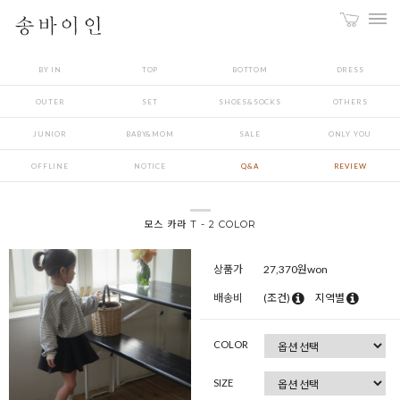
BY IN
TOP
BOTTOM
DRESS
OUTER
SET
SHOES&SOCKS
OTHERS
JUNIOR
BABY&MOM
SALE
ONLY YOU
OFFLINE
NOTICE
Q&A
REVIEW
모스 카라 T - 2 COLOR
상품가
27,370
원won
배송비
(조건)
지역별
COLOR
SIZE