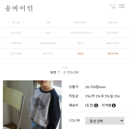
BY IN
TOP
BOTTOM
DRESS
OUTER
SET
SHOES&SOCKS
OTHERS
JUNIOR
BABY&MOM
SALE
ONLY YOU
OFFLINE
NOTICE
Q&A
REVIEW
보먼 T - 2 COLOR
상품가
18,700
원won
적립금
1% (카 1% 무 5% 실 1%)
배송비
(조건)
지역별
COLOR