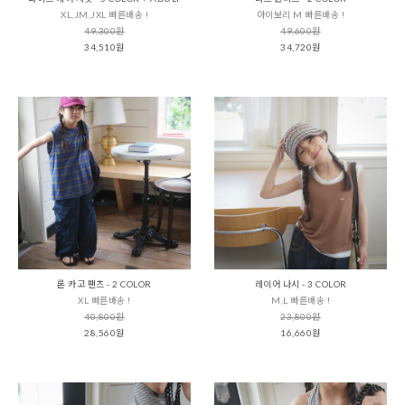
XL,JM,JXL 빠른배송 !
아이보리 M 빠른배송 !
49,300원
49,600원
34,510원
34,720원
론 카고 팬츠 - 2 COLOR
레이어 나시 - 3 COLOR
XL 빠른배송 !
M,L 빠른배송 !
40,800원
23,800원
28,560원
16,660원