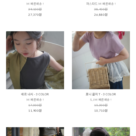
M 빠른배송 !
머스타드 M 빠른배송 !
39,100원
38,400원
27,370원
26,880원
네르 나시 - 3 COLOR
포니 골지 T - 3 COLOR
M 빠른배송 !
S,JM 빠른배송 !
17,000원
15,300원
11,900원
10,710원