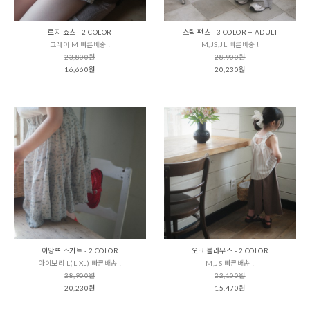
로지 쇼츠 - 2 COLOR
스틱 팬츠 - 3 COLOR + ADULT
그레이 M 빠른배송 !
M,JS,JL 빠른배송 !
23,800원
28,900원
16,660원
20,230원
아망뜨 스커트 - 2 COLOR
오크 블라우스 - 2 COLOR
아이보리 L(L-XL) 빠른배송 !
M,JS 빠른배송 !
28,900원
22,100원
20,230원
15,470원