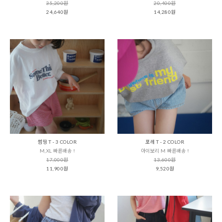
35,200원
20,400원
24,640원
14,280원
썸띵 T - 3 COLOR
포레 T - 2 COLOR
M,XL 빠른배송 !
아이보리 M 빠른배송 !
17,000원
13,600원
11,900원
9,520원