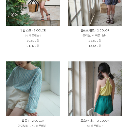
마틴 쇼츠 - 2 COLOR
플로르 팬츠 - 2 COLOR
M 빠른배송 !
올리브 M 빠른배송 !
30,600원
23,800원
21,420원
16,660원
요트 T - 2 COLOR
토스카 나시 - 3 COLOR
아이보리 L,XL 빠른배송 !
M 빠른배송 !