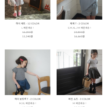
하이 세트 - 12 COLOR
제제 T - 2 COLOR
L 빠른배송 !
S,M,XL,JM 빠른배송 !
16,200원
23,800원
11,340원
16,660원
헤이 보트넥 T - 2 COLOR
버킨 쇼츠 - 3 COLOR
M,XL 빠른배송 !
M 빠른배송 !