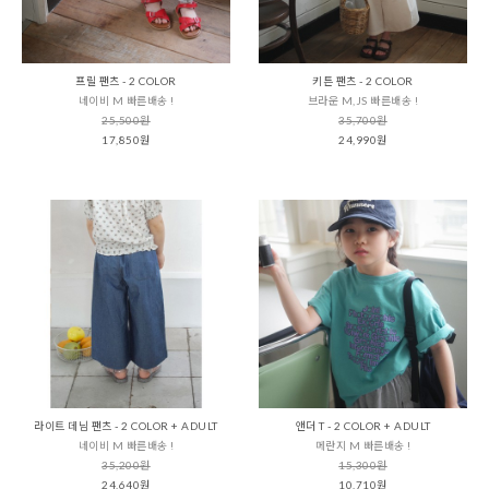
프릴 팬츠 - 2 COLOR
키튼 팬츠 - 2 COLOR
네이비 M 빠른배송 !
브라운 M,JS 빠른배송 !
25,500원
35,700원
17,850원
24,990원
라이트 데님 팬츠 - 2 COLOR + ADULT
앤더 T - 2 COLOR + ADULT
네이비 M 빠른배송 !
메란지 M 빠른배송 !
35,200원
15,300원
24,640원
10,710원