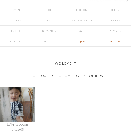
BY IN
TOP
BOTTOM
DRESS
OUTER
SET
SHOES&SOCKS
OTHERS
JUNIOR
BABY&MOM
SALE
ONLY YOU
OFFLINE
NOTICE
Q&A
REVIEW
WE LOVE IT
TOP
OUTER
BOTTOM
DRESS
OTHERS
브아 T - 2 COLOR
14,280원