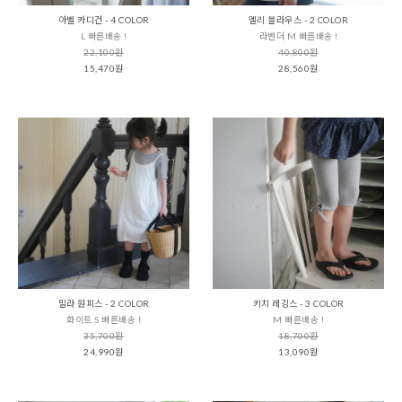
아벨 카디건 - 4 COLOR
엘리 블라우스 - 2 COLOR
L 빠른배송 !
라벤더 M 빠른배송 !
22,100원
40,800원
15,470원
28,560원
밀라 원피스 - 2 COLOR
키치 레깅스 - 3 COLOR
화이트 S 빠른배송 !
M 빠른배송 !
35,700원
18,700원
24,990원
13,090원