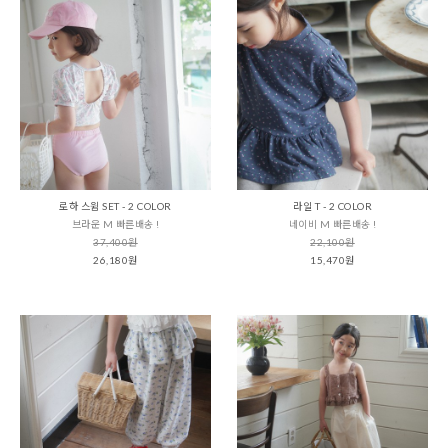
로하 스윔 SET - 2 COLOR
라일 T - 2 COLOR
브라운 M 빠른배송 !
네이비 M 빠른배송 !
37,400원
22,100원
26,180원
15,470원