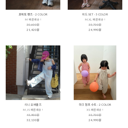
포에토 팬츠 - 2 COLOR
위드 SET - 5 COLOR
M 빠른배송 !
M,XL 빠른배송 !
30,600원
35,700원
21,420원
24,990원
리니 오버롤즈
마크 점프 수트 - 2 COLOR
M,JS 빠른배송 !
XS 빠른배송 !
45,900원
35,700원
32,130원
24,990원