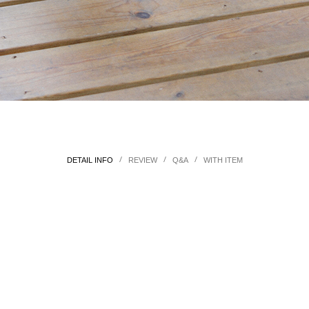
/
/
/
DETAIL INFO
REVIEW
Q&A
WITH ITEM