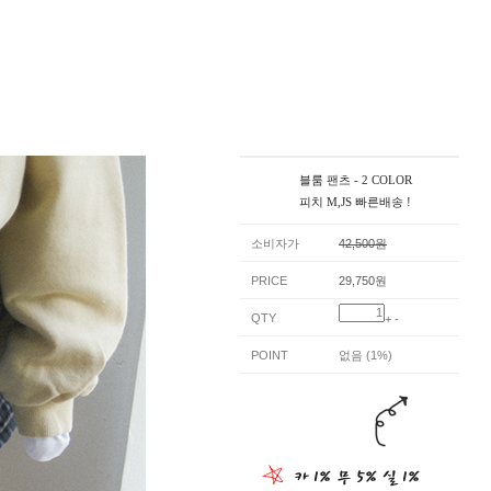
블룸 팬츠 - 2 COLOR
피치 M,JS 빠른배송 !
소비자가
42,500원
PRICE
29,750원
QTY
+
-
POINT
없음 (1%)