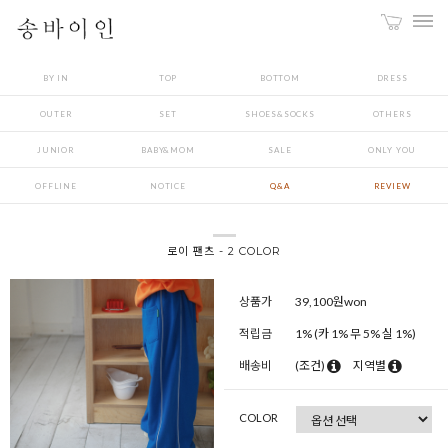
BY IN
TOP
BOTTOM
DRESS
OUTER
SET
SHOES&SOCKS
OTHERS
JUNIOR
BABY&MOM
SALE
ONLY YOU
OFFLINE
NOTICE
Q&A
REVIEW
로이 팬츠 - 2 COLOR
상품가
39,100
원won
적립금
1% (카 1% 무 5% 실 1%)
배송비
(조건)
지역별
COLOR