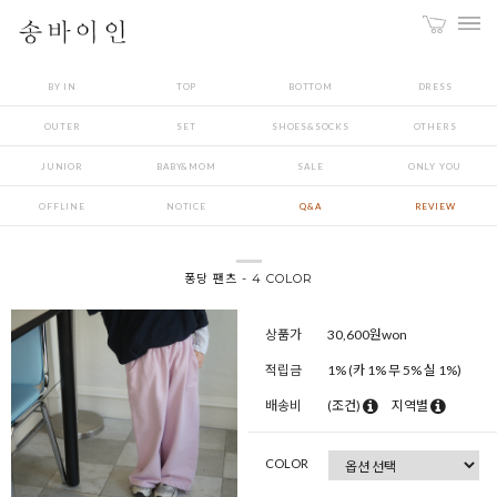
BY IN
TOP
BOTTOM
DRESS
OUTER
SET
SHOES&SOCKS
OTHERS
JUNIOR
BABY&MOM
SALE
ONLY YOU
OFFLINE
NOTICE
Q&A
REVIEW
퐁당 팬츠 - 4 COLOR
상품가
30,600
원won
적립금
1% (카 1% 무 5% 실 1%)
배송비
(조건)
지역별
COLOR